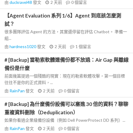
由
duckravel48
發文
2 天前
0
個留言
【Agent Evaluation 系列 1/6】Agent 到底該怎麼測
試？
很多團隊評估 Agent 的方法，其實還停留在評估 Chatbot。 準備一
組...
由
hardness1020
發文
2 天前
1
個留言
# [Backup] 當勒索軟體連備份都不放過：Air Gap 與離線
備份是什麼
前面幾篇提過一個殘酷的現實：現在的勒索軟體攻擊，第一個目標
往往不是你的正式資料，...
由
RainPan
發文
2 天前
0
個留言
# [Backup] 為什麼備份設備可以塞進 30 倍的資料？聊聊
重複資料刪除（Deduplication）
如果你看過企業級備份設備（例如 Dell PowerProtect DD 系列）...
由
RainPan
發文
2 天前
0
個留言