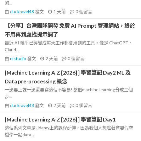
的...
由
duckravel48
發文
1 天前
0
個留言
【分享】台灣團隊開發 免費 AI Prompt 管理網站，終於
不用再到處找提示詞了
最近 AI 幾乎已經變成每天工作都會用到的工具。像是 ChatGPT、
Claud...
由
nlstudio
發文
2 天前
0
個留言
[Machine Learning A-Z [2026] ] 學習筆記 Day2 ML 及
Data pre-processing 概念
一邊要上課一邊還要寫這個不容易! 整個machine learning分成三個
步...
由
duckravel48
發文
2 天前
0
個留言
[Machine Learning A-Z [2026] ] 學習筆記 Day1
這個系列文章是Udemy上的課程延伸，因為我個人想趁著育嬰假空
檔學一點data...