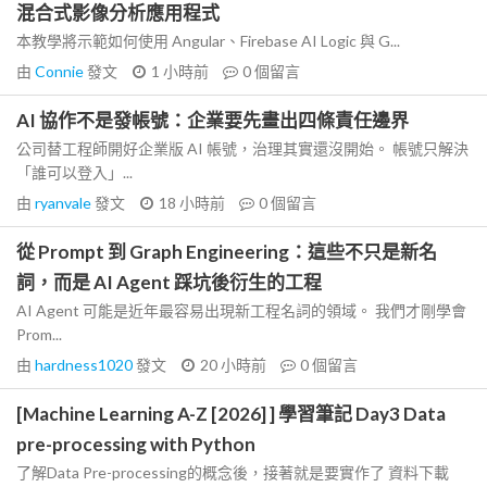
混合式影像分析應用程式
本教學將示範如何使用 Angular、Firebase AI Logic 與 G...
由
Connie
發文
1 小時前
0
個留言
AI 協作不是發帳號：企業要先畫出四條責任邊界
公司替工程師開好企業版 AI 帳號，治理其實還沒開始。 帳號只解決
「誰可以登入」...
由
ryanvale
發文
18 小時前
0
個留言
從 Prompt 到 Graph Engineering：這些不只是新名
詞，而是 AI Agent 踩坑後衍生的工程
AI Agent 可能是近年最容易出現新工程名詞的領域。 我們才剛學會
Prom...
由
hardness1020
發文
20 小時前
0
個留言
[Machine Learning A-Z [2026] ] 學習筆記 Day3 Data
pre-processing with Python
了解Data Pre-processing的概念後，接著就是要實作了 資料下載