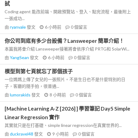
試
Coding agent 能改前端、開啟預覽站、登入、點完流程，最後附上
一張成功...
由
ryanvale
發文
6 小時前
0
個留言
你公司到底有多少台設備？Lansweeper 簡單介紹！
本篇我將會介紹 Lansweeper接著將會依序介紹 PRTG和 SolarWi...
由
YangSean
發文
6 小時前
0
個留言
模型到第七頁就忘了那個孩子
一位媽媽上傳了女兒的一張照片。不是生日也不是什麼特別的日
子，客廳的隨手拍，很普通...
由
lumorakids
發文
8 小時前
0
個留言
[Machine Learning A-Z [2026] ] 學習筆記 Day5 Simple
Linear Regression 實作
其實就只是在打基礎、simple linear regression在真實世界的...
由
duckravel48
發文
9 小時前
0
個留言