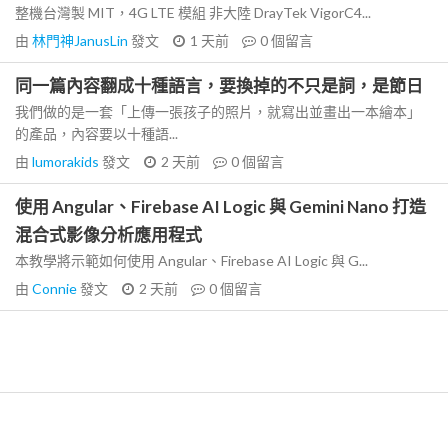
整機台灣製 MIT，4G LTE 模組 非大陸 DrayTek VigorC4...
由
林門神JanusLin
發文
1 天前
0
個留言
同一篇內容翻成十種語言，要換掉的不只是詞，是節日
我們做的是一套「上傳一張孩子的照片，就寫出並畫出一本繪本」
的產品，內容要以十種語...
由
lumorakids
發文
2 天前
0
個留言
使用 Angular、Firebase AI Logic 與 Gemini Nano 打造
混合式影像分析應用程式
本教學將示範如何使用 Angular、Firebase AI Logic 與 G...
由
Connie
發文
2 天前
0
個留言