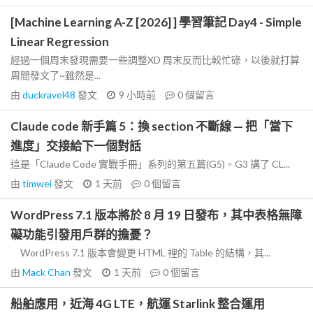
[Machine Learning A-Z [2026] ] 學習筆記 Day4 - Simple
Linear Regression
經過一個周末發現需要一些調整XD 周末反而比較忙碌，以後就打算
周間發文了~雖然是...
由
duckravel48
發文
9 小時前
0
個留言
Claude code 新手篇 5：換 section 不斷線 — 把「當下
進度」交接給下一個對話
這是「Claude Code 實戰手冊」系列的第五篇(G5)。G3 講了 CL...
由
timwei
發文
1 天前
0
個留言
WordPress 7.1 版本將於 8 月 19 日發布，其中表格無障
礙功能引發用戶群的擔憂？
WordPress 7.1 版本會變更 HTML 裡的 Table 的結構，其...
由
Mack Chan
發文
1 天前
0
個留言
船舶應用，近海 4G LTE，航運 Starlink 整合運用