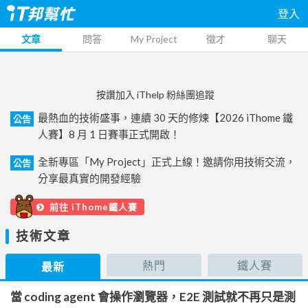
登入
文章
問答
My Project
徵才
聊天
按讚加入 iThelp 粉絲團追蹤
最熱血的技術盛事，連續 30 天的修煉【2026 iThome 鐵
公告
人賽】8 月 1 日賽事正式開啟！
全新專區「My Project」正式上線！邀請你用技術交流，
公告
分享最真實的開發經驗
前往 iThome鐵人賽
技術文章
熱門
鐵人賽
最新
當 coding agent 會操作瀏覽器，E2E 測試就不再只是測