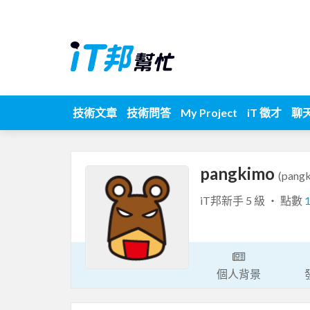
技術文章
技術問答
My Project
iT 徵才
聊
pangkimo
(pang
iT邦新手 5 級 ‧ 點數
個人背景