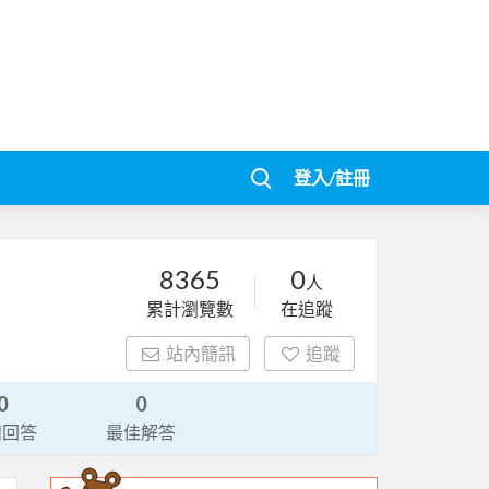
登入/註冊
8365
0
人
累計瀏覽數
在追蹤
站內簡訊
追蹤
0
0
請回答
最佳解答