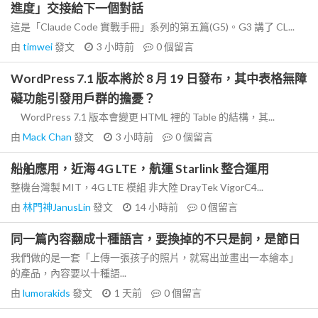
進度」交接給下一個對話
這是「Claude Code 實戰手冊」系列的第五篇(G5)。G3 講了 CL...
由
timwei
發文
3 小時前
0
個留言
WordPress 7.1 版本將於 8 月 19 日發布，其中表格無障
礙功能引發用戶群的擔憂？
WordPress 7.1 版本會變更 HTML 裡的 Table 的結構，其...
由
Mack Chan
發文
3 小時前
0
個留言
船舶應用，近海 4G LTE，航運 Starlink 整合運用
整機台灣製 MIT，4G LTE 模組 非大陸 DrayTek VigorC4...
由
林門神JanusLin
發文
14 小時前
0
個留言
同一篇內容翻成十種語言，要換掉的不只是詞，是節日
我們做的是一套「上傳一張孩子的照片，就寫出並畫出一本繪本」
的產品，內容要以十種語...
由
lumorakids
發文
1 天前
0
個留言