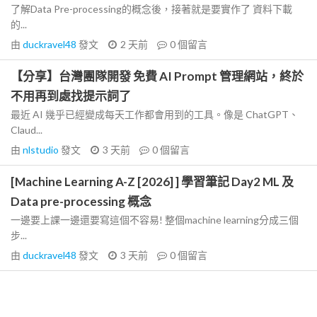
了解Data Pre-processing的概念後，接著就是要實作了 資料下載
的...
由
duckravel48
發文
2 天前
0
個留言
【分享】台灣團隊開發 免費 AI Prompt 管理網站，終於
不用再到處找提示詞了
最近 AI 幾乎已經變成每天工作都會用到的工具。像是 ChatGPT、
Claud...
由
nlstudio
發文
3 天前
0
個留言
[Machine Learning A-Z [2026] ] 學習筆記 Day2 ML 及
Data pre-processing 概念
一邊要上課一邊還要寫這個不容易! 整個machine learning分成三個
步...
由
duckravel48
發文
3 天前
0
個留言