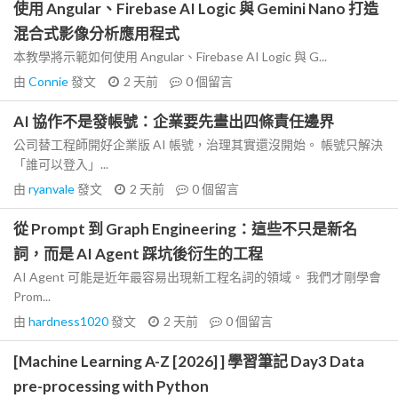
使用 Angular、Firebase AI Logic 與 Gemini Nano 打造
混合式影像分析應用程式
本教學將示範如何使用 Angular、Firebase AI Logic 與 G...
由
Connie
發文
2 天前
0
個留言
AI 協作不是發帳號：企業要先畫出四條責任邊界
公司替工程師開好企業版 AI 帳號，治理其實還沒開始。 帳號只解決
「誰可以登入」...
由
ryanvale
發文
2 天前
0
個留言
從 Prompt 到 Graph Engineering：這些不只是新名
詞，而是 AI Agent 踩坑後衍生的工程
AI Agent 可能是近年最容易出現新工程名詞的領域。 我們才剛學會
Prom...
由
hardness1020
發文
2 天前
0
個留言
[Machine Learning A-Z [2026] ] 學習筆記 Day3 Data
pre-processing with Python