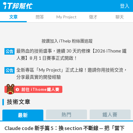
登入
文章
問答
My Project
徵才
聊天
按讚加入 iThelp 粉絲團追蹤
最熱血的技術盛事，連續 30 天的修煉【2026 iThome 鐵
公告
人賽】8 月 1 日賽事正式開啟！
全新專區「My Project」正式上線！邀請你用技術交流，
公告
分享最真實的開發經驗
前往 iThome鐵人賽
技術文章
熱門
鐵人賽
最新
Claude code 新手篇 5：換 section 不斷線 — 把「當下