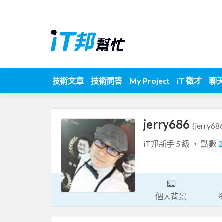
技術文章
技術問答
My Project
iT 徵才
聊
jerry686
(jerry68
iT邦新手 5 級 ‧ 點數
個人背景