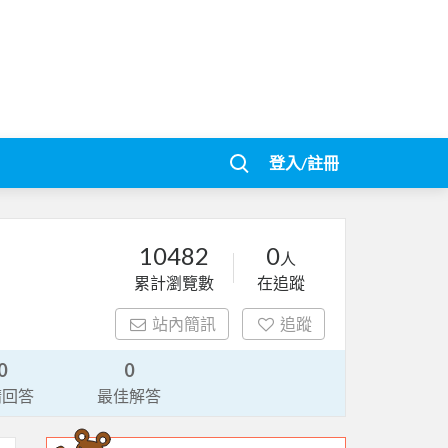
登入/註冊
10482
0
人
累計瀏覽數
在追蹤
站內簡訊
追蹤
0
0
請回答
最佳解答