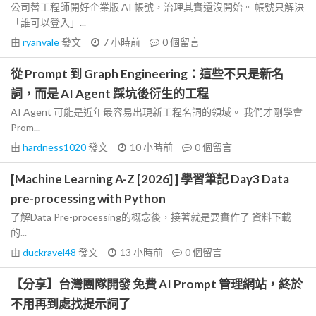
公司替工程師開好企業版 AI 帳號，治理其實還沒開始。 帳號只解決
「誰可以登入」...
由
ryanvale
發文
7 小時前
0
個留言
從 Prompt 到 Graph Engineering：這些不只是新名
詞，而是 AI Agent 踩坑後衍生的工程
AI Agent 可能是近年最容易出現新工程名詞的領域。 我們才剛學會
Prom...
由
hardness1020
發文
10 小時前
0
個留言
[Machine Learning A-Z [2026] ] 學習筆記 Day3 Data
pre-processing with Python
了解Data Pre-processing的概念後，接著就是要實作了 資料下載
的...
由
duckravel48
發文
13 小時前
0
個留言
【分享】台灣團隊開發 免費 AI Prompt 管理網站，終於
不用再到處找提示詞了