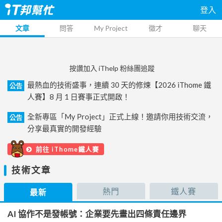
登入
文章
問答
My Project
徵才
聊天
按讚加入 iThelp 粉絲團追蹤
最熱血的技術盛事，連續 30 天的修煉【2026 iThome 鐵
公告
人賽】8 月 1 日賽事正式開啟！
全新專區「My Project」正式上線！邀請你用技術交流，
公告
分享最真實的開發經驗
前往 iThome鐵人賽
技術文章
熱門
鐵人賽
最新
AI 協作不是發帳號：企業要先畫出四條責任邊界