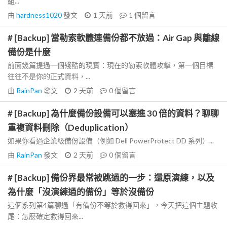
組...
由
hardness1020
發文
1 天前
1
個留言
# [Backup] 當勒索軟體連備份都不放過：Air Gap 與離線
備份是什麼
前面幾篇提過一個殘酷的現實：現在的勒索軟體攻擊，第一個目標
往往不是你的正式資料，...
由
RainPan
發文
2 天前
0
個留言
# [Backup] 為什麼備份設備可以塞進 30 倍的資料？聊聊
重複資料刪除（Deduplication）
如果你看過企業級備份設備（例如 Dell PowerProtect DD 系列）...
由
RainPan
發文
2 天前
0
個留言
# [Backup] 備份界最常被跳過的一步：還原演練，以及
為什麼「沒演練過的備份」等於沒備份
這個系列第4篇聊過「有備份不等於救得回來」，今天把這個主題收
尾：怎麼確定救得回來...