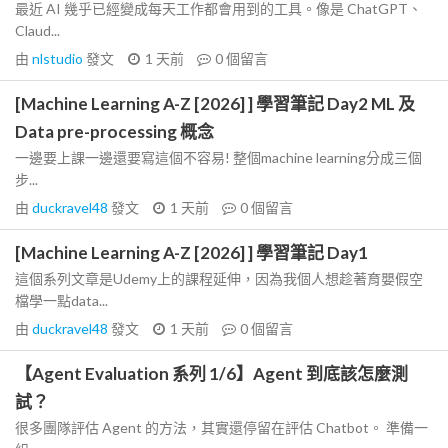
最近 AI 幾乎已經變成每天工作都會用到的工具。像是 ChatGPT、
Claud...
由
nlstudio
發文
1 天前
0
個留言
[Machine Learning A-Z [2026] ] 學習筆記 Day2 ML 及
Data pre-processing 概念
一邊要上課一邊還要寫這個不容易! 整個machine learning分成三個
步...
由
duckravel48
發文
1 天前
0
個留言
[Machine Learning A-Z [2026] ] 學習筆記 Day1
這個系列文章是Udemy上的課程延伸，因為我個人想趁著育嬰假空
檔學一點data...
由
duckravel48
發文
1 天前
0
個留言
【Agent Evaluation 系列 1/6】Agent 到底該怎麼測
試？
很多團隊評估 Agent 的方法，其實還停留在評估 Chatbot。 準備一