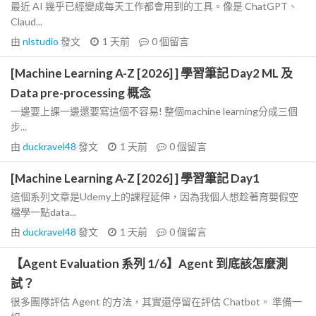
最近 AI 幾乎已經變成每天工作都會用到的工具。像是 ChatGPT、
Claud...
由
nlstudio
發文
1 天前
0
個留言
[Machine Learning A-Z [2026] ] 學習筆記 Day2 ML 及
Data pre-processing 概念
一邊要上課一邊還要寫這個不容易! 整個machine learning分成三個
步...
由
duckravel48
發文
1 天前
0
個留言
[Machine Learning A-Z [2026] ] 學習筆記 Day1
這個系列文章是Udemy上的課程延伸，因為我個人想趁著育嬰假空
檔學一點data...
由
duckravel48
發文
1 天前
0
個留言
【Agent Evaluation 系列 1/6】Agent 到底該怎麼測
試？
很多團隊評估 Agent 的方法，其實還停留在評估 Chatbot。 準備一