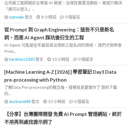
公司替工程師開好企業版 AI 帳號，治理其實還沒開始。 帳號只解決
「誰可以登入」...
由
ryanvale
發文
8 小時前
0
個留言
從 Prompt 到 Graph Engineering：這些不只是新名
詞，而是 AI Agent 踩坑後衍生的工程
AI Agent 可能是近年最容易出現新工程名詞的領域。 我們才剛學會
Prom...
由
hardness1020
發文
10 小時前
0
個留言
[Machine Learning A-Z [2026] ] 學習筆記 Day3 Data
pre-processing with Python
了解Data Pre-processing的概念後，接著就是要實作了 資料下載
的...
由
duckravel48
發文
13 小時前
0
個留言
【分享】台灣團隊開發 免費 AI Prompt 管理網站，終於
不用再到處找提示詞了