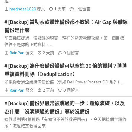
組...
由
hardness1020
發文
1 天前
1
個留言
# [Backup] 當勒索軟體連備份都不放過：Air Gap 與離線
備份是什麼
前面幾篇提過一個殘酷的現實：現在的勒索軟體攻擊，第一個目標
往往不是你的正式資料，...
由
RainPan
發文
2 天前
0
個留言
# [Backup] 為什麼備份設備可以塞進 30 倍的資料？聊聊
重複資料刪除（Deduplication）
如果你看過企業級備份設備（例如 Dell PowerProtect DD 系列）...
由
RainPan
發文
2 天前
0
個留言
# [Backup] 備份界最常被跳過的一步：還原演練，以及
為什麼「沒演練過的備份」等於沒備份
這個系列第4篇聊過「有備份不等於救得回來」，今天把這個主題收
尾：怎麼確定救得回來...