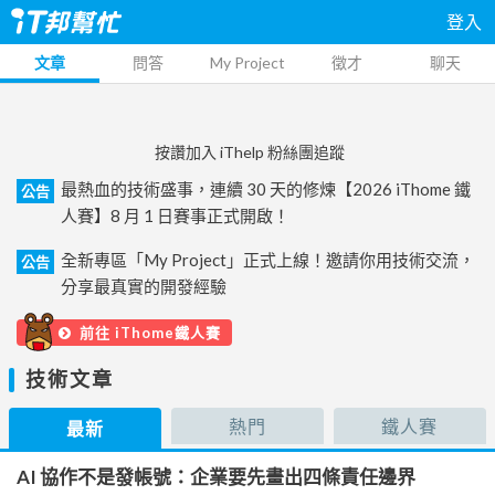
登入
文章
問答
My Project
徵才
聊天
按讚加入 iThelp 粉絲團追蹤
最熱血的技術盛事，連續 30 天的修煉【2026 iThome 鐵
公告
人賽】8 月 1 日賽事正式開啟！
全新專區「My Project」正式上線！邀請你用技術交流，
公告
分享最真實的開發經驗
前往 iThome鐵人賽
技術文章
熱門
鐵人賽
最新
AI 協作不是發帳號：企業要先畫出四條責任邊界