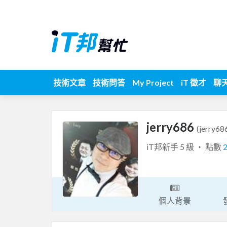
技術文章
技術問答
My Project
iT 徵才
聊
jerry686
(jerry68
iT邦新手 5 級 ‧ 點數
個人背景