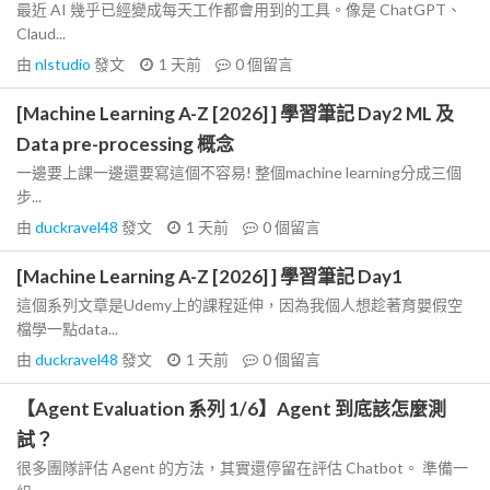
最近 AI 幾乎已經變成每天工作都會用到的工具。像是 ChatGPT、
Claud...
由
nlstudio
發文
1 天前
0
個留言
[Machine Learning A-Z [2026] ] 學習筆記 Day2 ML 及
Data pre-processing 概念
一邊要上課一邊還要寫這個不容易! 整個machine learning分成三個
步...
由
duckravel48
發文
1 天前
0
個留言
[Machine Learning A-Z [2026] ] 學習筆記 Day1
這個系列文章是Udemy上的課程延伸，因為我個人想趁著育嬰假空
檔學一點data...
由
duckravel48
發文
1 天前
0
個留言
【Agent Evaluation 系列 1/6】Agent 到底該怎麼測
試？
很多團隊評估 Agent 的方法，其實還停留在評估 Chatbot。 準備一