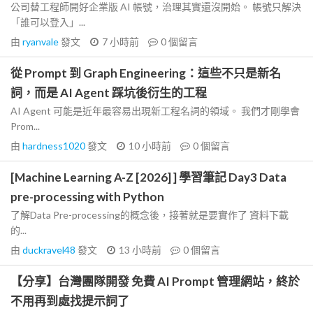
公司替工程師開好企業版 AI 帳號，治理其實還沒開始。 帳號只解決
「誰可以登入」...
由
ryanvale
發文
7 小時前
0
個留言
從 Prompt 到 Graph Engineering：這些不只是新名
詞，而是 AI Agent 踩坑後衍生的工程
AI Agent 可能是近年最容易出現新工程名詞的領域。 我們才剛學會
Prom...
由
hardness1020
發文
10 小時前
0
個留言
[Machine Learning A-Z [2026] ] 學習筆記 Day3 Data
pre-processing with Python
了解Data Pre-processing的概念後，接著就是要實作了 資料下載
的...
由
duckravel48
發文
13 小時前
0
個留言
【分享】台灣團隊開發 免費 AI Prompt 管理網站，終於
不用再到處找提示詞了