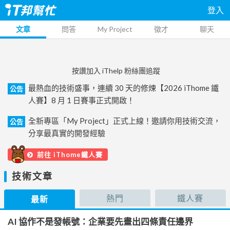
登入
文章
問答
My Project
徵才
聊天
按讚加入 iThelp 粉絲團追蹤
最熱血的技術盛事，連續 30 天的修煉【2026 iThome 鐵
公告
人賽】8 月 1 日賽事正式開啟！
全新專區「My Project」正式上線！邀請你用技術交流，
公告
分享最真實的開發經驗
前往 iThome鐵人賽
技術文章
熱門
鐵人賽
最新
AI 協作不是發帳號：企業要先畫出四條責任邊界