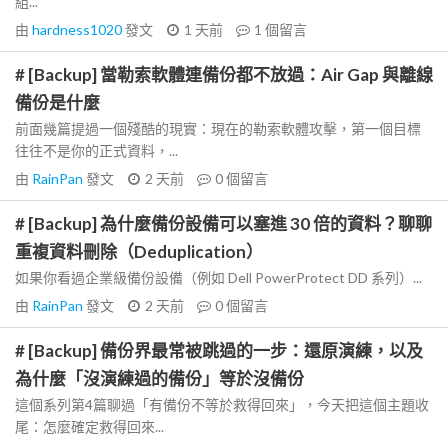
組...
由
hardness1020
發文
1 天前
1
個留言
# [Backup] 當勒索軟體連備份都不放過：Air Gap 與離線
備份是什麼
前面幾篇提過一個殘酷的現實：現在的勒索軟體攻擊，第一個目標
往往不是你的正式資料，...
由
RainPan
發文
2 天前
0
個留言
# [Backup] 為什麼備份設備可以塞進 30 倍的資料？聊聊
重複資料刪除（Deduplication）
如果你看過企業級備份設備（例如 Dell PowerProtect DD 系列）...
由
RainPan
發文
2 天前
0
個留言
# [Backup] 備份界最常被跳過的一步：還原演練，以及
為什麼「沒演練過的備份」等於沒備份
這個系列第4篇聊過「有備份不等於救得回來」，今天把這個主題收
尾：怎麼確定救得回來...