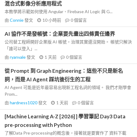
混合式影像分析應用程式
本教學將示範如何使用 Angular、Firebase AI Logic 與 G...
由
Connie
發文
10 小時前
0
個留言
AI 協作不是發帳號：企業要先畫出四條責任邊界
公司替工程師開好企業版 AI 帳號，治理其實還沒開始。 帳號只解決
「誰可以登入」...
由
ryanvale
發文
1 天前
0
個留言
從 Prompt 到 Graph Engineering：這些不只是新名
詞，而是 AI Agent 踩坑後衍生的工程
AI Agent 可能是近年最容易出現新工程名詞的領域。 我們才剛學會
Prom...
由
hardness1020
發文
1 天前
0
個留言
[Machine Learning A-Z [2026] ] 學習筆記 Day3 Data
pre-processing with Python
了解Data Pre-processing的概念後，接著就是要實作了 資料下載