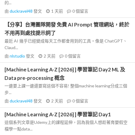
的...
由
duckravel48
發文
1 天前
0
個留言
【分享】台灣團隊開發 免費 AI Prompt 管理網站，終於
不用再到處找提示詞了
最近 AI 幾乎已經變成每天工作都會用到的工具。像是 ChatGPT、
Claud...
由
nlstudio
發文
2 天前
0
個留言
[Machine Learning A-Z [2026] ] 學習筆記 Day2 ML 及
Data pre-processing 概念
一邊要上課一邊還要寫這個不容易! 整個machine learning分成三個
步...
由
duckravel48
發文
2 天前
0
個留言
[Machine Learning A-Z [2026] ] 學習筆記 Day1
這個系列文章是Udemy上的課程延伸，因為我個人想趁著育嬰假空
檔學一點data...