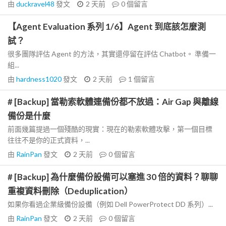
由
duckravel48
發文
2 天前
0
個留言
【Agent Evaluation 系列 1/6】Agent 到底該怎麼測
試？
很多團隊評估 Agent 的方法，其實還停留在評估 Chatbot。 準備一
組...
由
hardness1020
發文
2 天前
1
個留言
# [Backup] 當勒索軟體連備份都不放過：Air Gap 與離線
備份是什麼
前面幾篇提過一個殘酷的現實：現在的勒索軟體攻擊，第一個目標
往往不是你的正式資料，...
由
RainPan
發文
2 天前
0
個留言
# [Backup] 為什麼備份設備可以塞進 30 倍的資料？聊聊
重複資料刪除（Deduplication）
如果你看過企業級備份設備（例如 Dell PowerProtect DD 系列）...
由
RainPan
發文
2 天前
0
個留言