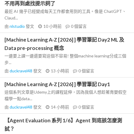
不用再到處找提示詞了
最近 AI 幾乎已經變成每天工作都會用到的工具。像是 ChatGPT、
Claud...
由
nlstudio
發文
10 小時前
0
個留言
[Machine Learning A-Z [2026] ] 學習筆記 Day2 ML 及
Data pre-processing 概念
一邊要上課一邊還要寫這個不容易! 整個machine learning分成三個
步...
由
duckravel48
發文
13 小時前
0
個留言
[Machine Learning A-Z [2026] ] 學習筆記 Day1
這個系列文章是Udemy上的課程延伸，因為我個人想趁著育嬰假空
檔學一點data...
由
duckravel48
發文
14 小時前
0
個留言
【Agent Evaluation 系列 1/6】Agent 到底該怎麼測
試？