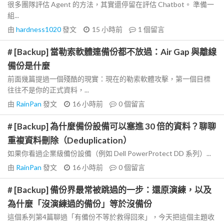
很多團隊評估 Agent 的方法，其實還停留在評估 Chatbot。 準備一
組...
由
hardness1020
發文
15 小時前
1
個留言
# [Backup] 當勒索軟體連備份都不放過：Air Gap 與離線
備份是什麼
前面幾篇提過一個殘酷的現實：現在的勒索軟體攻擊，第一個目標
往往不是你的正式資料，...
由
RainPan
發文
16 小時前
0
個留言
# [Backup] 為什麼備份設備可以塞進 30 倍的資料？聊聊
重複資料刪除（Deduplication）
如果你看過企業級備份設備（例如 Dell PowerProtect DD 系列）...
由
RainPan
發文
16 小時前
0
個留言
# [Backup] 備份界最常被跳過的一步：還原演練，以及
為什麼「沒演練過的備份」等於沒備份
這個系列第4篇聊過「有備份不等於救得回來」，今天把這個主題收