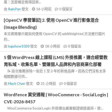
尾：怎麼確定救得回來...
由
RainPan
發文
16 小時前
0
個留言
[OpenCV 學習筆記] 2. 使用 OpenCV 進行影像混合
(Image Blending)
本文將簡單示範如何使用 OpenCV 的 addWeighted 方法進行圖片
的...
由
logohow1020
發文
18 小時前
0
個留言
5 個 WordPress 線上課程 (LMS) 外掛推薦，適合經營教
育私域、收集名單、營運個人品牌和內容商業化部署
📝 這次推薦排除一些近 1 至 2 年的新進品牌，因為它們沒有太多
相關數據可供...
由
Mack Chan
發文
21 小時前
0
個留言
Wordfence 資安通報 | WooCommerce - Social Login |
CVE-2026-8457
WooCommerce Social Login 外掛爆出嚴重驗證繞過漏洞，使...