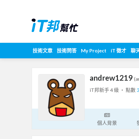
技術文章
技術問答
My Project
iT 徵才
聊
andrew1219
(
iT邦新手 4 級 ‧ 點數
個人背景