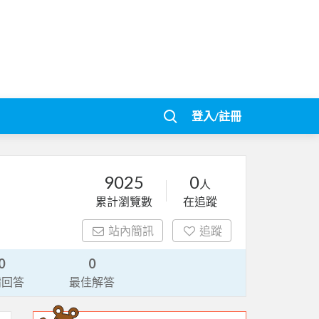
登入/註冊
9025
0
人
累計瀏覽數
在追蹤
站內簡訊
追蹤
0
0
請回答
最佳解答