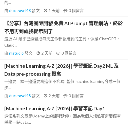
的...
由
duckravel48
發文
1 天前
0
個留言
【分享】台灣團隊開發 免費 AI Prompt 管理網站，終於
不用再到處找提示詞了
最近 AI 幾乎已經變成每天工作都會用到的工具。像是 ChatGPT、
Claud...
由
nlstudio
發文
2 天前
0
個留言
[Machine Learning A-Z [2026] ] 學習筆記 Day2 ML 及
Data pre-processing 概念
一邊要上課一邊還要寫這個不容易! 整個machine learning分成三個
步...
由
duckravel48
發文
2 天前
0
個留言
[Machine Learning A-Z [2026] ] 學習筆記 Day1
這個系列文章是Udemy上的課程延伸，因為我個人想趁著育嬰假空
檔學一點data...