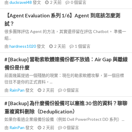
由
duckravel48
發文
2 天前
0
個留言
【Agent Evaluation 系列 1/6】Agent 到底該怎麼測
試？
很多團隊評估 Agent 的方法，其實還停留在評估 Chatbot。 準備一
組...
由
hardness1020
發文
2 天前
1
個留言
# [Backup] 當勒索軟體連備份都不放過：Air Gap 與離線
備份是什麼
前面幾篇提過一個殘酷的現實：現在的勒索軟體攻擊，第一個目標
往往不是你的正式資料，...
由
RainPan
發文
2 天前
0
個留言
# [Backup] 為什麼備份設備可以塞進 30 倍的資料？聊聊
重複資料刪除（Deduplication）
如果你看過企業級備份設備（例如 Dell PowerProtect DD 系列）...
由
RainPan
發文
2 天前
0
個留言