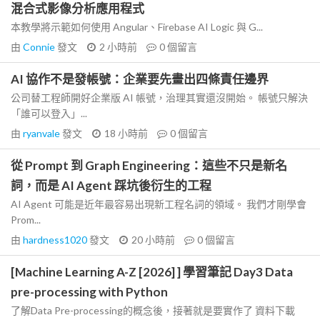
混合式影像分析應用程式
本教學將示範如何使用 Angular、Firebase AI Logic 與 G...
由
Connie
發文
2 小時前
0
個留言
AI 協作不是發帳號：企業要先畫出四條責任邊界
公司替工程師開好企業版 AI 帳號，治理其實還沒開始。 帳號只解決
「誰可以登入」...
由
ryanvale
發文
18 小時前
0
個留言
從 Prompt 到 Graph Engineering：這些不只是新名
詞，而是 AI Agent 踩坑後衍生的工程
AI Agent 可能是近年最容易出現新工程名詞的領域。 我們才剛學會
Prom...
由
hardness1020
發文
20 小時前
0
個留言
[Machine Learning A-Z [2026] ] 學習筆記 Day3 Data
pre-processing with Python
了解Data Pre-processing的概念後，接著就是要實作了 資料下載