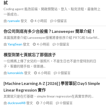
試
Coding agent 能改前端、開啟預覽站、登入、點完流程，最後附上
一張成功...
由
ryanvale
發文
4 小時前
0
個留言
你公司到底有多少台設備？Lansweeper 簡單介紹！
本篇我將會介紹 Lansweeper接著將會依序介紹 PRTG和 SolarWi...
由
YangSean
發文
4 小時前
0
個留言
模型到第七頁就忘了那個孩子
一位媽媽上傳了女兒的一張照片。不是生日也不是什麼特別的日
子，客廳的隨手拍，很普通...
由
lumorakids
發文
6 小時前
0
個留言
[Machine Learning A-Z [2026] ] 學習筆記 Day5 Simple
Linear Regression 實作
其實就只是在打基礎、simple linear regression在真實世界的...
由
duckravel48
發文
7 小時前
0
個留言