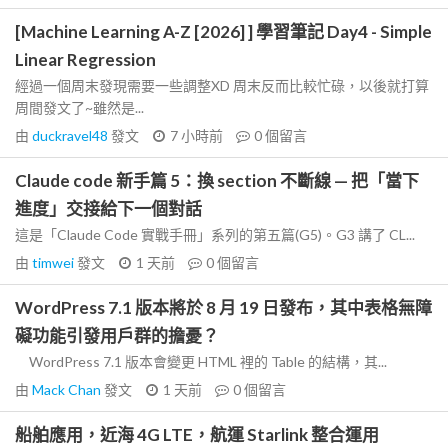
[Machine Learning A-Z [2026] ] 學習筆記 Day4 - Simple
Linear Regression
經過一個周末發現需要一些調整XD 周末反而比較忙碌，以後就打算
周間發文了~雖然是...
由
duckravel48
發文
7 小時前
0
個留言
Claude code 新手篇 5：換 section 不斷線 — 把「當下
進度」交接給下一個對話
這是「Claude Code 實戰手冊」系列的第五篇(G5)。G3 講了 CL...
由
timwei
發文
1 天前
0
個留言
WordPress 7.1 版本將於 8 月 19 日發布，其中表格無障
礙功能引發用戶群的擔憂？
WordPress 7.1 版本會變更 HTML 裡的 Table 的結構，其...
由
Mack Chan
發文
1 天前
0
個留言
船舶應用，近海 4G LTE，航運 Starlink 整合運用