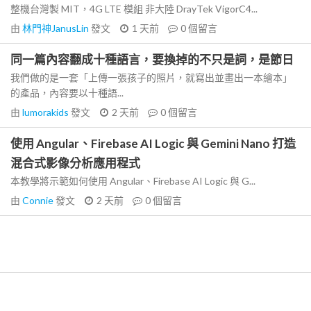
整機台灣製 MIT，4G LTE 模組 非大陸 DrayTek VigorC4...
由
林門神JanusLin
發文
1 天前
0
個留言
同一篇內容翻成十種語言，要換掉的不只是詞，是節日
我們做的是一套「上傳一張孩子的照片，就寫出並畫出一本繪本」
的產品，內容要以十種語...
由
lumorakids
發文
2 天前
0
個留言
使用 Angular、Firebase AI Logic 與 Gemini Nano 打造
混合式影像分析應用程式
本教學將示範如何使用 Angular、Firebase AI Logic 與 G...
由
Connie
發文
2 天前
0
個留言