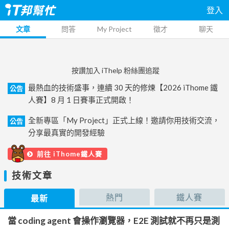
登入
文章
問答
My Project
徵才
聊天
按讚加入 iThelp 粉絲團追蹤
最熱血的技術盛事，連續 30 天的修煉【2026 iThome 鐵
公告
人賽】8 月 1 日賽事正式開啟！
全新專區「My Project」正式上線！邀請你用技術交流，
公告
分享最真實的開發經驗
前往 iThome鐵人賽
技術文章
熱門
鐵人賽
最新
當 coding agent 會操作瀏覽器，E2E 測試就不再只是測