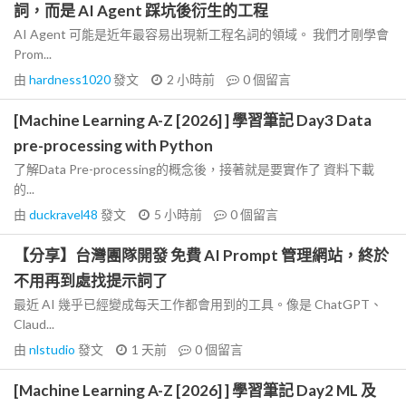
詞，而是 AI Agent 踩坑後衍生的工程
AI Agent 可能是近年最容易出現新工程名詞的領域。 我們才剛學會
Prom...
由
hardness1020
發文
2 小時前
0
個留言
[Machine Learning A-Z [2026] ] 學習筆記 Day3 Data
pre-processing with Python
了解Data Pre-processing的概念後，接著就是要實作了 資料下載
的...
由
duckravel48
發文
5 小時前
0
個留言
【分享】台灣團隊開發 免費 AI Prompt 管理網站，終於
不用再到處找提示詞了
最近 AI 幾乎已經變成每天工作都會用到的工具。像是 ChatGPT、
Claud...
由
nlstudio
發文
1 天前
0
個留言
[Machine Learning A-Z [2026] ] 學習筆記 Day2 ML 及