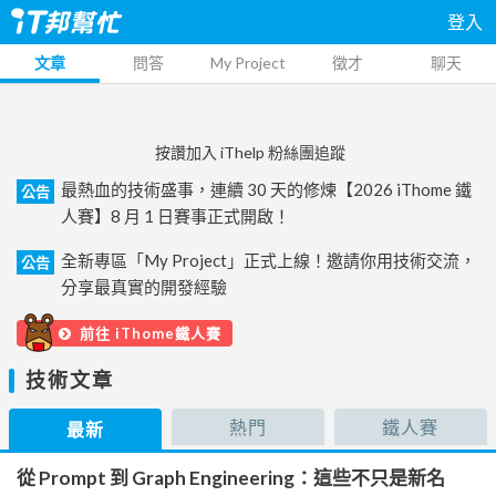
登入
文章
問答
My Project
徵才
聊天
按讚加入 iThelp 粉絲團追蹤
最熱血的技術盛事，連續 30 天的修煉【2026 iThome 鐵
公告
人賽】8 月 1 日賽事正式開啟！
全新專區「My Project」正式上線！邀請你用技術交流，
公告
分享最真實的開發經驗
前往 iThome鐵人賽
技術文章
熱門
鐵人賽
最新
從 Prompt 到 Graph Engineering：這些不只是新名