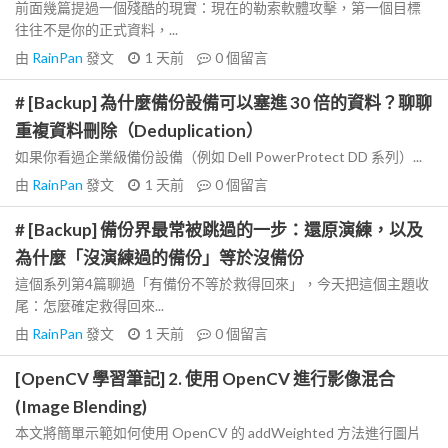
前面幾篇提過一個殘酷的現實：現在的勒索軟體攻擊，第一個目標
往往不是你的正式資料，...
由
RainPan
發文
1 天前
0
個留言
# [Backup] 為什麼備份設備可以塞進 30 倍的資料？聊聊
重複資料刪除（Deduplication）
如果你看過企業級備份設備（例如 Dell PowerProtect DD 系列）...
由
RainPan
發文
1 天前
0
個留言
# [Backup] 備份界最常被跳過的一步：還原演練，以及
為什麼「沒演練過的備份」等於沒備份
這個系列第4篇聊過「有備份不等於救得回來」，今天把這個主題收
尾：怎麼確定救得回來...
由
RainPan
發文
1 天前
0
個留言
[OpenCV 學習筆記] 2. 使用 OpenCV 進行影像混合
(Image Blending)
本文將簡單示範如何使用 OpenCV 的 addWeighted 方法進行圖片