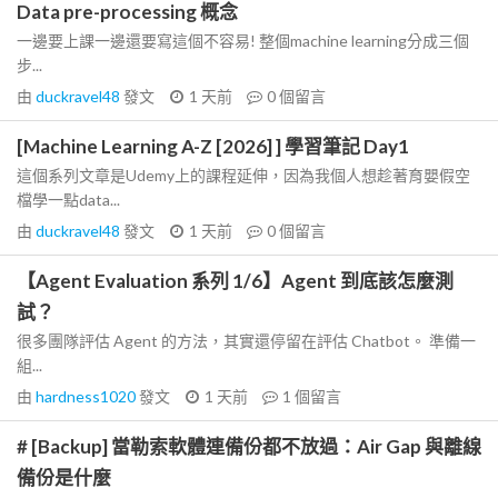
Data pre-processing 概念
一邊要上課一邊還要寫這個不容易! 整個machine learning分成三個
步...
由
duckravel48
發文
1 天前
0
個留言
[Machine Learning A-Z [2026] ] 學習筆記 Day1
這個系列文章是Udemy上的課程延伸，因為我個人想趁著育嬰假空
檔學一點data...
由
duckravel48
發文
1 天前
0
個留言
【Agent Evaluation 系列 1/6】Agent 到底該怎麼測
試？
很多團隊評估 Agent 的方法，其實還停留在評估 Chatbot。 準備一
組...
由
hardness1020
發文
1 天前
1
個留言
# [Backup] 當勒索軟體連備份都不放過：Air Gap 與離線
備份是什麼