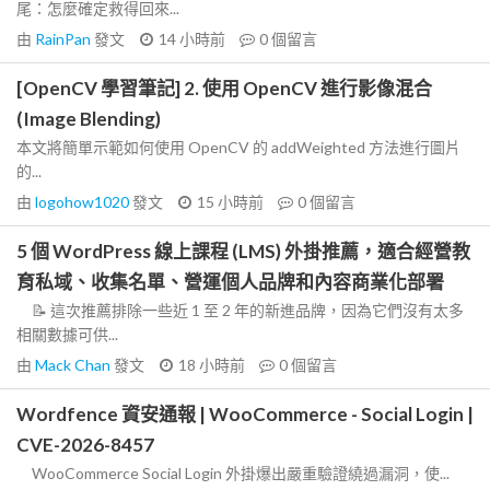
尾：怎麼確定救得回來...
由
RainPan
發文
14 小時前
0
個留言
[OpenCV 學習筆記] 2. 使用 OpenCV 進行影像混合
(Image Blending)
本文將簡單示範如何使用 OpenCV 的 addWeighted 方法進行圖片
的...
由
logohow1020
發文
15 小時前
0
個留言
5 個 WordPress 線上課程 (LMS) 外掛推薦，適合經營教
育私域、收集名單、營運個人品牌和內容商業化部署
📝 這次推薦排除一些近 1 至 2 年的新進品牌，因為它們沒有太多
相關數據可供...
由
Mack Chan
發文
18 小時前
0
個留言
Wordfence 資安通報 | WooCommerce - Social Login |
CVE-2026-8457
WooCommerce Social Login 外掛爆出嚴重驗證繞過漏洞，使...