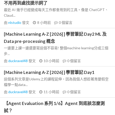
不用再到處找提示詞了
最近 AI 幾乎已經變成每天工作都會用到的工具。像是 ChatGPT、
Claud...
由
nlstudio
發文
8 小時前
0
個留言
[Machine Learning A-Z [2026] ] 學習筆記 Day2 ML 及
Data pre-processing 概念
一邊要上課一邊還要寫這個不容易! 整個machine learning分成三個
步...
由
duckravel48
發文
10 小時前
0
個留言
[Machine Learning A-Z [2026] ] 學習筆記 Day1
這個系列文章是Udemy上的課程延伸，因為我個人想趁著育嬰假空
檔學一點data...
由
duckravel48
發文
11 小時前
0
個留言
【Agent Evaluation 系列 1/6】Agent 到底該怎麼測
試？