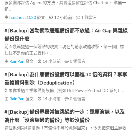
很多團隊評估 Agent 的方法，其實還停留在評估 Chatbot。 準備一
組...
由
hardness1020
發文
12 小時前
1
個留言
# [Backup] 當勒索軟體連備份都不放過：Air Gap 與離線
備份是什麼
前面幾篇提過一個殘酷的現實：現在的勒索軟體攻擊，第一個目標
往往不是你的正式資料，...
由
RainPan
發文
14 小時前
0
個留言
# [Backup] 為什麼備份設備可以塞進 30 倍的資料？聊聊
重複資料刪除（Deduplication）
如果你看過企業級備份設備（例如 Dell PowerProtect DD 系列）...
由
RainPan
發文
14 小時前
0
個留言
# [Backup] 備份界最常被跳過的一步：還原演練，以及
為什麼「沒演練過的備份」等於沒備份
這個系列第4篇聊過「有備份不等於救得回來」，今天把這個主題收