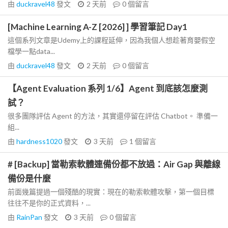
由
duckravel48
發文
2 天前
0
個留言
[Machine Learning A-Z [2026] ] 學習筆記 Day1
這個系列文章是Udemy上的課程延伸，因為我個人想趁著育嬰假空
檔學一點data...
由
duckravel48
發文
2 天前
0
個留言
【Agent Evaluation 系列 1/6】Agent 到底該怎麼測
試？
很多團隊評估 Agent 的方法，其實還停留在評估 Chatbot。 準備一
組...
由
hardness1020
發文
3 天前
1
個留言
# [Backup] 當勒索軟體連備份都不放過：Air Gap 與離線
備份是什麼
前面幾篇提過一個殘酷的現實：現在的勒索軟體攻擊，第一個目標
往往不是你的正式資料，...
由
RainPan
發文
3 天前
0
個留言