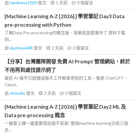
由
hardness1020
發文
1 天前
0
個留言
[Machine Learning A-Z [2026] ] 學習筆記 Day3 Data
pre-processing with Python
了解Data Pre-processing的概念後，接著就是要實作了 資料下載
的...
由
duckravel48
發文
2 天前
0
個留言
【分享】台灣團隊開發 免費 AI Prompt 管理網站，終於
不用再到處找提示詞了
最近 AI 幾乎已經變成每天工作都會用到的工具。像是 ChatGPT、
Claud...
由
nlstudio
發文
2 天前
0
個留言
[Machine Learning A-Z [2026] ] 學習筆記 Day2 ML 及
Data pre-processing 概念
一邊要上課一邊還要寫這個不容易! 整個machine learning分成三個
步...