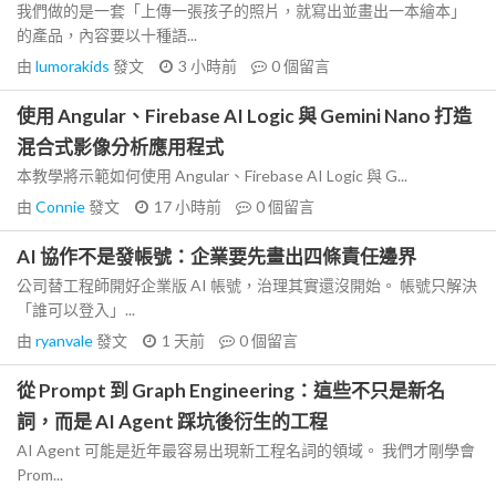
我們做的是一套「上傳一張孩子的照片，就寫出並畫出一本繪本」
的產品，內容要以十種語...
由
lumorakids
發文
3 小時前
0
個留言
使用 Angular、Firebase AI Logic 與 Gemini Nano 打造
混合式影像分析應用程式
本教學將示範如何使用 Angular、Firebase AI Logic 與 G...
由
Connie
發文
17 小時前
0
個留言
AI 協作不是發帳號：企業要先畫出四條責任邊界
公司替工程師開好企業版 AI 帳號，治理其實還沒開始。 帳號只解決
「誰可以登入」...
由
ryanvale
發文
1 天前
0
個留言
從 Prompt 到 Graph Engineering：這些不只是新名
詞，而是 AI Agent 踩坑後衍生的工程
AI Agent 可能是近年最容易出現新工程名詞的領域。 我們才剛學會
Prom...