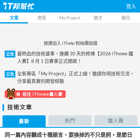
登入
文章
問答
My Project
徵才
聊天
按讚加入 iThelp 粉絲團追蹤
最熱血的技術盛事，連續 30 天的修煉【2026 iThome 鐵
公告
人賽】8 月 1 日賽事正式開啟！
全新專區「My Project」正式上線！邀請你用技術交流，
公告
分享最真實的開發經驗
前往 iThome鐵人賽
技術文章
熱門
鐵人賽
最新
同一篇內容翻成十種語言，要換掉的不只是詞，是節日