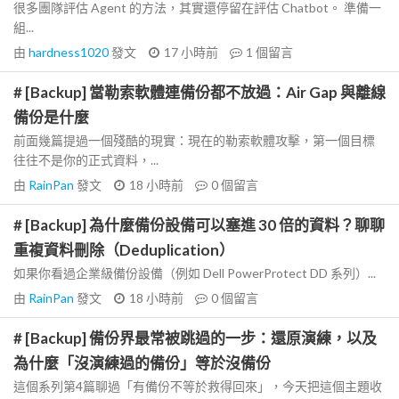
很多團隊評估 Agent 的方法，其實還停留在評估 Chatbot。 準備一
組...
由
hardness1020
發文
17 小時前
1
個留言
# [Backup] 當勒索軟體連備份都不放過：Air Gap 與離線
備份是什麼
前面幾篇提過一個殘酷的現實：現在的勒索軟體攻擊，第一個目標
往往不是你的正式資料，...
由
RainPan
發文
18 小時前
0
個留言
# [Backup] 為什麼備份設備可以塞進 30 倍的資料？聊聊
重複資料刪除（Deduplication）
如果你看過企業級備份設備（例如 Dell PowerProtect DD 系列）...
由
RainPan
發文
18 小時前
0
個留言
# [Backup] 備份界最常被跳過的一步：還原演練，以及
為什麼「沒演練過的備份」等於沒備份
這個系列第4篇聊過「有備份不等於救得回來」，今天把這個主題收