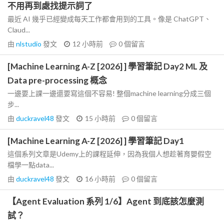
不用再到處找提示詞了
最近 AI 幾乎已經變成每天工作都會用到的工具。像是 ChatGPT、
Claud...
由
nlstudio
發文
12 小時前
0
個留言
[Machine Learning A-Z [2026] ] 學習筆記 Day2 ML 及
Data pre-processing 概念
一邊要上課一邊還要寫這個不容易! 整個machine learning分成三個
步...
由
duckravel48
發文
15 小時前
0
個留言
[Machine Learning A-Z [2026] ] 學習筆記 Day1
這個系列文章是Udemy上的課程延伸，因為我個人想趁著育嬰假空
檔學一點data...
由
duckravel48
發文
16 小時前
0
個留言
【Agent Evaluation 系列 1/6】Agent 到底該怎麼測
試？