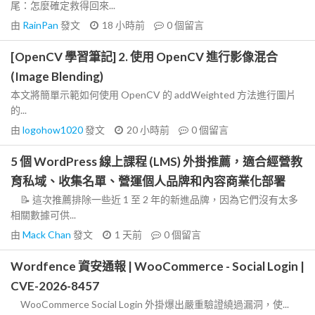
尾：怎麼確定救得回來...
由
RainPan
發文
18 小時前
0
個留言
[OpenCV 學習筆記] 2. 使用 OpenCV 進行影像混合
(Image Blending)
本文將簡單示範如何使用 OpenCV 的 addWeighted 方法進行圖片
的...
由
logohow1020
發文
20 小時前
0
個留言
5 個 WordPress 線上課程 (LMS) 外掛推薦，適合經營教
育私域、收集名單、營運個人品牌和內容商業化部署
📝 這次推薦排除一些近 1 至 2 年的新進品牌，因為它們沒有太多
相關數據可供...
由
Mack Chan
發文
1 天前
0
個留言
Wordfence 資安通報 | WooCommerce - Social Login |
CVE-2026-8457
WooCommerce Social Login 外掛爆出嚴重驗證繞過漏洞，使...