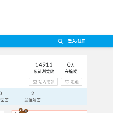
登入/註冊
14911
0
人
累計瀏覽數
在追蹤
站內簡訊
追蹤
0
2
請回答
最佳解答