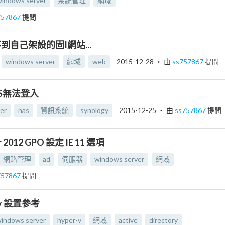
windows server
系統管理
網域
757867
提問
到自己架設的固I網站...
windows server
網域
web
2015-12-28
‧ 由
ss757867
提問
AS無法登入
er
nas
資訊系統
synology
2015-12-25
‧ 由
ss757867
提問
r 2012 GPO 設定 IE 11 選項
網路管理
ad
伺服器
windows server
網域
757867
提問
ory 設置參考
indows server
hyper-v
網域
active
directory