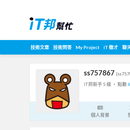
技術文章
技術問答
My Project
iT 徵才
聊
ss757867
(ss757
iT邦新手 5 級 ‧ 點數
個人背景