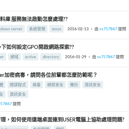
部資料庫 服務無法啟動怎麼處理??
ndows server
系統管理
wsus
2016-02-13
‧ 由
ss757867
提問
ectory下如何設定GPO開啟網路探索??
er
網域
active
directory
2016-01-29
‧ 由
ss757867
提問
L0cker加密病毒，請問各位前輩都怎麼防範呢？
體
間諜程式
病毒
網頁安全
備份
資訊安全
全
資訊安全
757867
提問
管理，如何使用遠端桌面連到USER電腦上協助處理問題?