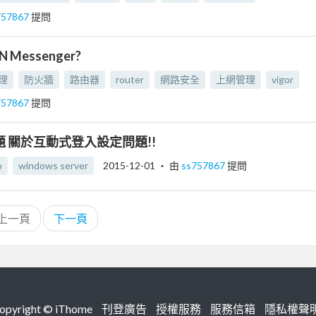
757867
提問
Messenger?
理
防火牆
路由器
router
網路安全
上網管理
vigor
757867
提問
問題 關於互動式登入設定問題!!
o
windows server
2015-12-01
‧ 由
ss757867
提問
上一頁
下一頁
right ©
iThome
刊登廣告
授權服務
服務信箱
隱私權聲