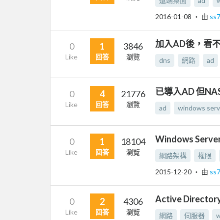
遠端桌面
ad
2016-01-08
‧ 由
ss
加入AD後，看不
0
1
3846
Like
回答
瀏覽
dns
網路
ad
已導入AD 但N
0
4
21776
Like
回答
瀏覽
ad
windows serv
Windows Serve
0
1
18104
Like
回答
瀏覽
網路架構
權限
2015-12-20
‧ 由
ss
Active Direct
0
2
4306
Like
回答
瀏覽
網路
伺服器
w