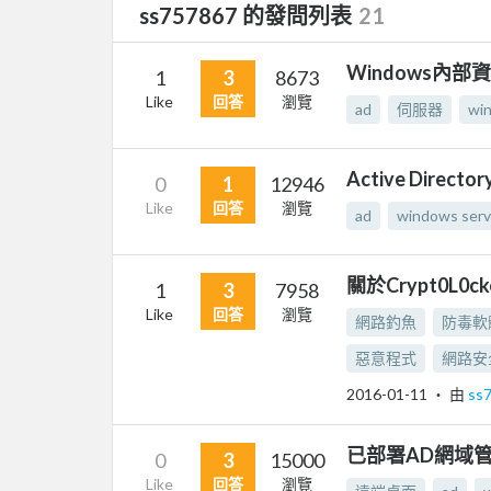
ss757867 的發問列表
21
Windows內
1
3
8673
Like
回答
瀏覽
ad
伺服器
wi
Active Dir
0
1
12946
Like
回答
瀏覽
ad
windows serv
關於Crypt0
1
3
7958
Like
回答
瀏覽
網路釣魚
防毒軟
惡意程式
網路安
2016-01-11
‧ 由
ss
已部署AD網域
0
3
15000
Like
回答
瀏覽