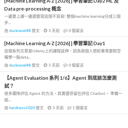
[Machine Learning A-Z [2026] ] 學習筆記 Day2 ML 及
Data pre-processing 概念
一邊要上課一邊還要寫這個不容易! 整個machine learning分成三個
步...
由
duckravel48
發文
3 天前
0
個留言
[Machine Learning A-Z [2026] ] 學習筆記 Day1
這個系列文章是Udemy上的課程延伸，因為我個人想趁著育嬰假空
檔學一點data...
由
duckravel48
發文
3 天前
0
個留言
【Agent Evaluation 系列 1/6】Agent 到底該怎麼測
試？
很多團隊評估 Agent 的方法，其實還停留在評估 Chatbot。 準備一
組...
由
hardness1020
發文
3 天前
1
個留言