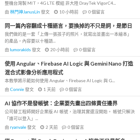
整機台灣製 MIT，4G LTE 模組 非大陸 DrayTek VigorC4...
由
林門神JanusLin
發文
10 小時前
0
個留言
同一篇內容翻成十種語言，要換掉的不只是詞，是節日
我們做的是一套「上傳一張孩子的照片，就寫出並畫出一本繪本」
的產品，內容要以十種語...
由
lumorakids
發文
20 小時前
0
個留言
使用 Angular、Firebase AI Logic 與 Gemini Nano 打造
混合式影像分析應用程式
本教學將示範如何使用 Angular、Firebase AI Logic 與 G...
由
Connie
發文
1 天前
0
個留言
AI 協作不是發帳號：企業要先畫出四條責任邊界
公司替工程師開好企業版 AI 帳號，治理其實還沒開始。 帳號只解決
「誰可以登入」...
由
ryanvale
發文
2 天前
0
個留言