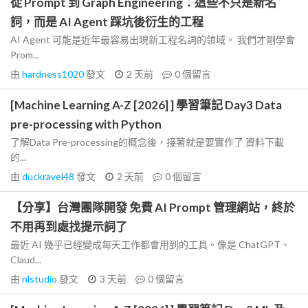
從 Prompt 到 Graph Engineering：這些不只是新名
詞，而是 AI Agent 踩坑後衍生的工程
AI Agent 可能是近年最容易出現新工程名詞的領域。 我們才剛學會
Prom...
由
hardness1020
發文
2 天前
0
個留言
[Machine Learning A-Z [2026] ] 學習筆記 Day3 Data
pre-processing with Python
了解Data Pre-processing的概念後，接著就是要實作了 資料下載
的...
由
duckravel48
發文
2 天前
0
個留言
【分享】台灣團隊開發 免費 AI Prompt 管理網站，終於
不用再到處找提示詞了
最近 AI 幾乎已經變成每天工作都會用到的工具。像是 ChatGPT、
Claud...
由
nlstudio
發文
3 天前
0
個留言