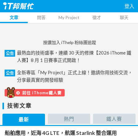
登入
文章
問答
My Project
徵才
聊天
按讚加入 iThelp 粉絲團追蹤
最熱血的技術盛事，連續 30 天的修煉【2026 iThome 鐵
公告
人賽】8 月 1 日賽事正式開啟！
全新專區「My Project」正式上線！邀請你用技術交流，
公告
分享最真實的開發經驗
前往 iThome鐵人賽
技術文章
熱門
鐵人賽
最新
船舶應用，近海 4G LTE，航運 Starlink 整合運用