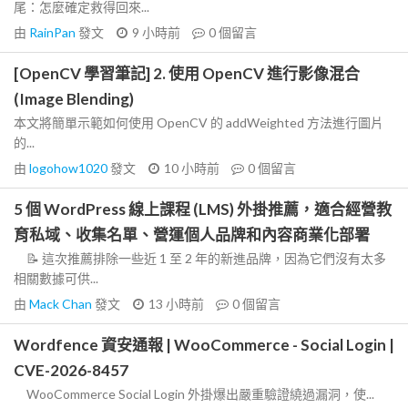
尾：怎麼確定救得回來...
由
RainPan
發文
9 小時前
0
個留言
[OpenCV 學習筆記] 2. 使用 OpenCV 進行影像混合
(Image Blending)
本文將簡單示範如何使用 OpenCV 的 addWeighted 方法進行圖片
的...
由
logohow1020
發文
10 小時前
0
個留言
5 個 WordPress 線上課程 (LMS) 外掛推薦，適合經營教
育私域、收集名單、營運個人品牌和內容商業化部署
📝 這次推薦排除一些近 1 至 2 年的新進品牌，因為它們沒有太多
相關數據可供...
由
Mack Chan
發文
13 小時前
0
個留言
Wordfence 資安通報 | WooCommerce - Social Login |
CVE-2026-8457
WooCommerce Social Login 外掛爆出嚴重驗證繞過漏洞，使...