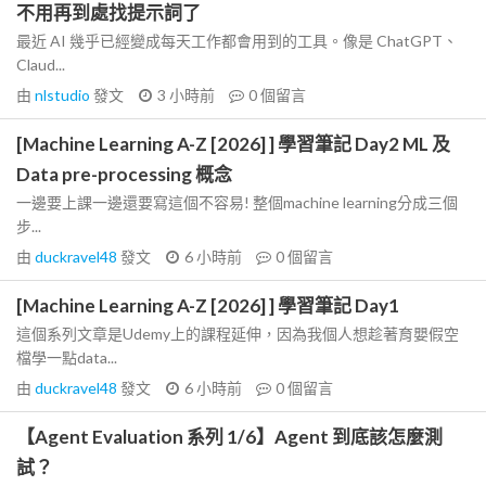
不用再到處找提示詞了
最近 AI 幾乎已經變成每天工作都會用到的工具。像是 ChatGPT、
Claud...
由
nlstudio
發文
3 小時前
0
個留言
[Machine Learning A-Z [2026] ] 學習筆記 Day2 ML 及
Data pre-processing 概念
一邊要上課一邊還要寫這個不容易! 整個machine learning分成三個
步...
由
duckravel48
發文
6 小時前
0
個留言
[Machine Learning A-Z [2026] ] 學習筆記 Day1
這個系列文章是Udemy上的課程延伸，因為我個人想趁著育嬰假空
檔學一點data...
由
duckravel48
發文
6 小時前
0
個留言
【Agent Evaluation 系列 1/6】Agent 到底該怎麼測
試？