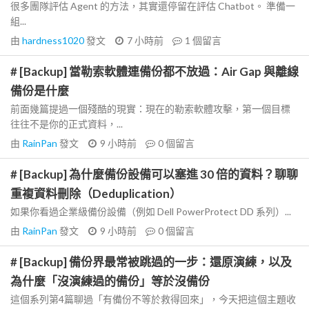
很多團隊評估 Agent 的方法，其實還停留在評估 Chatbot。 準備一
組...
由
hardness1020
發文
7 小時前
1
個留言
# [Backup] 當勒索軟體連備份都不放過：Air Gap 與離線
備份是什麼
前面幾篇提過一個殘酷的現實：現在的勒索軟體攻擊，第一個目標
往往不是你的正式資料，...
由
RainPan
發文
9 小時前
0
個留言
# [Backup] 為什麼備份設備可以塞進 30 倍的資料？聊聊
重複資料刪除（Deduplication）
如果你看過企業級備份設備（例如 Dell PowerProtect DD 系列）...
由
RainPan
發文
9 小時前
0
個留言
# [Backup] 備份界最常被跳過的一步：還原演練，以及
為什麼「沒演練過的備份」等於沒備份
這個系列第4篇聊過「有備份不等於救得回來」，今天把這個主題收