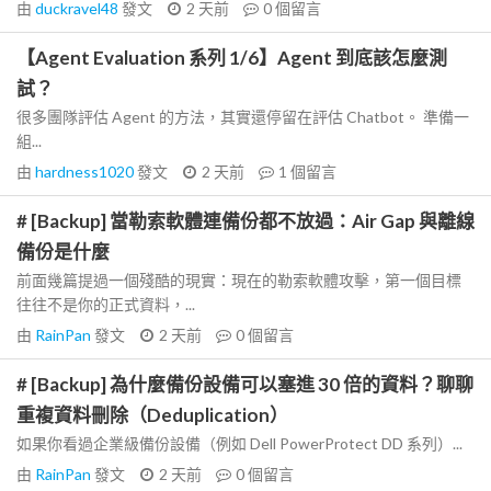
由
duckravel48
發文
2 天前
0
個留言
【Agent Evaluation 系列 1/6】Agent 到底該怎麼測
試？
很多團隊評估 Agent 的方法，其實還停留在評估 Chatbot。 準備一
組...
由
hardness1020
發文
2 天前
1
個留言
# [Backup] 當勒索軟體連備份都不放過：Air Gap 與離線
備份是什麼
前面幾篇提過一個殘酷的現實：現在的勒索軟體攻擊，第一個目標
往往不是你的正式資料，...
由
RainPan
發文
2 天前
0
個留言
# [Backup] 為什麼備份設備可以塞進 30 倍的資料？聊聊
重複資料刪除（Deduplication）
如果你看過企業級備份設備（例如 Dell PowerProtect DD 系列）...
由
RainPan
發文
2 天前
0
個留言