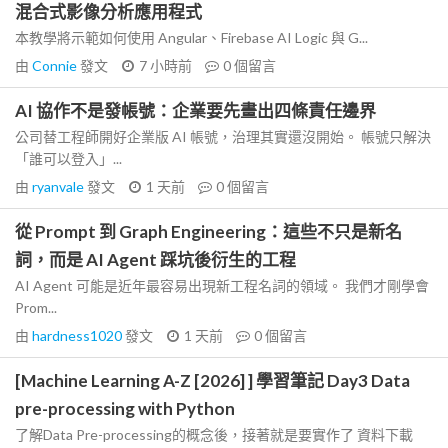
混合式影像分析應用程式
本教學將示範如何使用 Angular、Firebase AI Logic 與 G...
由
Connie
發文
7 小時前
0
個留言
AI 協作不是發帳號：企業要先畫出四條責任邊界
公司替工程師開好企業版 AI 帳號，治理其實還沒開始。 帳號只解決
「誰可以登入」...
由
ryanvale
發文
1 天前
0
個留言
從 Prompt 到 Graph Engineering：這些不只是新名
詞，而是 AI Agent 踩坑後衍生的工程
AI Agent 可能是近年最容易出現新工程名詞的領域。 我們才剛學會
Prom...
由
hardness1020
發文
1 天前
0
個留言
[Machine Learning A-Z [2026] ] 學習筆記 Day3 Data
pre-processing with Python
了解Data Pre-processing的概念後，接著就是要實作了 資料下載