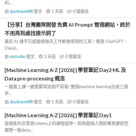
的...
由
duckravel48
發文
1 天前
0
個留言
【分享】台灣團隊開發 免費 AI Prompt 管理網站，終於
不用再到處找提示詞了
最近 AI 幾乎已經變成每天工作都會用到的工具。像是 ChatGPT、
Claud...
由
nlstudio
發文
2 天前
0
個留言
[Machine Learning A-Z [2026] ] 學習筆記 Day2 ML 及
Data pre-processing 概念
一邊要上課一邊還要寫這個不容易! 整個machine learning分成三個
步...
由
duckravel48
發文
2 天前
0
個留言
[Machine Learning A-Z [2026] ] 學習筆記 Day1
這個系列文章是Udemy上的課程延伸，因為我個人想趁著育嬰假空
檔學一點data...