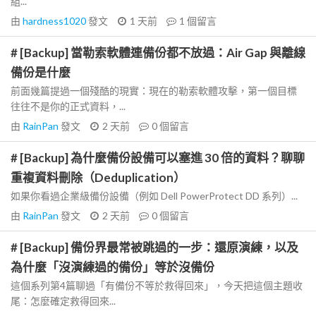
組...
由
hardness1020
發文
1 天前
1
個留言
# [Backup] 當勒索軟體連備份都不放過：Air Gap 與離線
備份是什麼
前面幾篇提過一個殘酷的現實：現在的勒索軟體攻擊，第一個目標
往往不是你的正式資料，...
由
RainPan
發文
2 天前
0
個留言
# [Backup] 為什麼備份設備可以塞進 30 倍的資料？聊聊
重複資料刪除（Deduplication）
如果你看過企業級備份設備（例如 Dell PowerProtect DD 系列）...
由
RainPan
發文
2 天前
0
個留言
# [Backup] 備份界最常被跳過的一步：還原演練，以及
為什麼「沒演練過的備份」等於沒備份
這個系列第4篇聊過「有備份不等於救得回來」，今天把這個主題收
尾：怎麼確定救得回來...