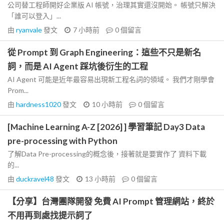
公司替工程師開好企業版 AI 帳號，治理其實還沒開始。 帳號只解決
「誰可以登入」...
由
ryanvale
發文
7 小時前
0
個留言
從 Prompt 到 Graph Engineering：這些不只是新名
詞，而是 AI Agent 踩坑後衍生的工程
AI Agent 可能是近年最容易出現新工程名詞的領域。 我們才剛學會
Prom...
由
hardness1020
發文
10 小時前
0
個留言
[Machine Learning A-Z [2026] ] 學習筆記 Day3 Data
pre-processing with Python
了解Data Pre-processing的概念後，接著就是要實作了 資料下載
的...
由
duckravel48
發文
13 小時前
0
個留言
【分享】台灣團隊開發 免費 AI Prompt 管理網站，終於
不用再到處找提示詞了