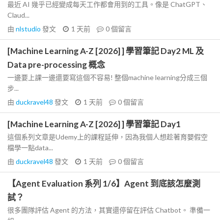
最近 AI 幾乎已經變成每天工作都會用到的工具。像是 ChatGPT、
Claud...
由
nlstudio
發文
1 天前
0
個留言
[Machine Learning A-Z [2026] ] 學習筆記 Day2 ML 及
Data pre-processing 概念
一邊要上課一邊還要寫這個不容易! 整個machine learning分成三個
步...
由
duckravel48
發文
1 天前
0
個留言
[Machine Learning A-Z [2026] ] 學習筆記 Day1
這個系列文章是Udemy上的課程延伸，因為我個人想趁著育嬰假空
檔學一點data...
由
duckravel48
發文
1 天前
0
個留言
【Agent Evaluation 系列 1/6】Agent 到底該怎麼測
試？
很多團隊評估 Agent 的方法，其實還停留在評估 Chatbot。 準備一