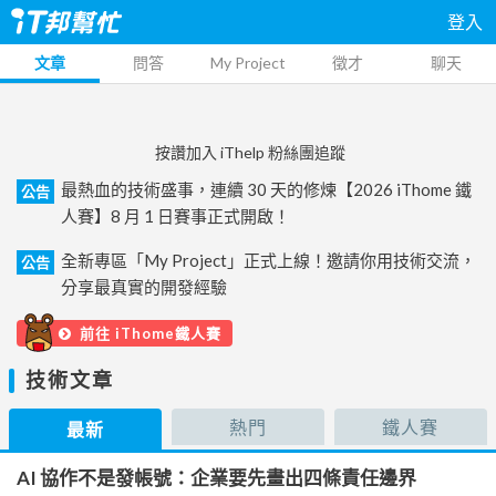
登入
文章
問答
My Project
徵才
聊天
按讚加入 iThelp 粉絲團追蹤
最熱血的技術盛事，連續 30 天的修煉【2026 iThome 鐵
公告
人賽】8 月 1 日賽事正式開啟！
全新專區「My Project」正式上線！邀請你用技術交流，
公告
分享最真實的開發經驗
前往 iThome鐵人賽
技術文章
熱門
鐵人賽
最新
AI 協作不是發帳號：企業要先畫出四條責任邊界