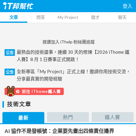
登入
文章
問答
My Project
徵才
聊天
按讚加入 iThelp 粉絲團追蹤
最熱血的技術盛事，連續 30 天的修煉【2026 iThome 鐵
公告
人賽】8 月 1 日賽事正式開啟！
全新專區「My Project」正式上線！邀請你用技術交流，
公告
分享最真實的開發經驗
前往 iThome鐵人賽
技術文章
熱門
鐵人賽
最新
AI 協作不是發帳號：企業要先畫出四條責任邊界