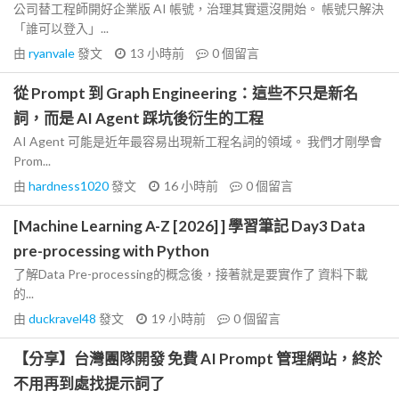
公司替工程師開好企業版 AI 帳號，治理其實還沒開始。 帳號只解決
「誰可以登入」...
由
ryanvale
發文
13 小時前
0
個留言
從 Prompt 到 Graph Engineering：這些不只是新名
詞，而是 AI Agent 踩坑後衍生的工程
AI Agent 可能是近年最容易出現新工程名詞的領域。 我們才剛學會
Prom...
由
hardness1020
發文
16 小時前
0
個留言
[Machine Learning A-Z [2026] ] 學習筆記 Day3 Data
pre-processing with Python
了解Data Pre-processing的概念後，接著就是要實作了 資料下載
的...
由
duckravel48
發文
19 小時前
0
個留言
【分享】台灣團隊開發 免費 AI Prompt 管理網站，終於
不用再到處找提示詞了