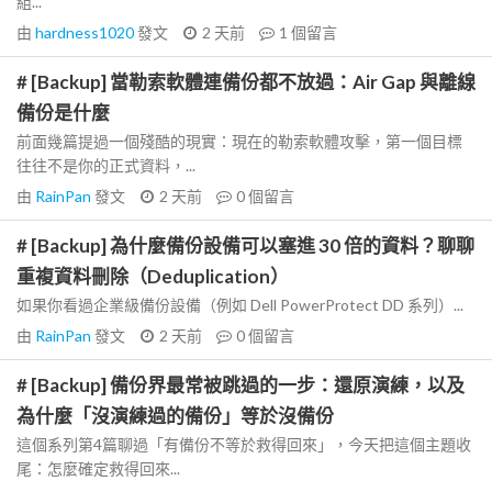
組...
由
hardness1020
發文
2 天前
1
個留言
# [Backup] 當勒索軟體連備份都不放過：Air Gap 與離線
備份是什麼
前面幾篇提過一個殘酷的現實：現在的勒索軟體攻擊，第一個目標
往往不是你的正式資料，...
由
RainPan
發文
2 天前
0
個留言
# [Backup] 為什麼備份設備可以塞進 30 倍的資料？聊聊
重複資料刪除（Deduplication）
如果你看過企業級備份設備（例如 Dell PowerProtect DD 系列）...
由
RainPan
發文
2 天前
0
個留言
# [Backup] 備份界最常被跳過的一步：還原演練，以及
為什麼「沒演練過的備份」等於沒備份
這個系列第4篇聊過「有備份不等於救得回來」，今天把這個主題收
尾：怎麼確定救得回來...