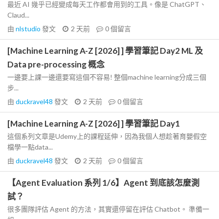
最近 AI 幾乎已經變成每天工作都會用到的工具。像是 ChatGPT、
Claud...
由
nlstudio
發文
2 天前
0
個留言
[Machine Learning A-Z [2026] ] 學習筆記 Day2 ML 及
Data pre-processing 概念
一邊要上課一邊還要寫這個不容易! 整個machine learning分成三個
步...
由
duckravel48
發文
2 天前
0
個留言
[Machine Learning A-Z [2026] ] 學習筆記 Day1
這個系列文章是Udemy上的課程延伸，因為我個人想趁著育嬰假空
檔學一點data...
由
duckravel48
發文
2 天前
0
個留言
【Agent Evaluation 系列 1/6】Agent 到底該怎麼測
試？
很多團隊評估 Agent 的方法，其實還停留在評估 Chatbot。 準備一