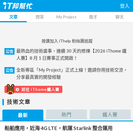
登入
文章
問答
My Project
徵才
聊天
按讚加入 iThelp 粉絲團追蹤
最熱血的技術盛事，連續 30 天的修煉【2026 iThome 鐵
公告
人賽】8 月 1 日賽事正式開啟！
全新專區「My Project」正式上線！邀請你用技術交流，
公告
分享最真實的開發經驗
前往 iThome鐵人賽
技術文章
熱門
鐵人賽
最新
船舶應用，近海 4G LTE，航運 Starlink 整合運用