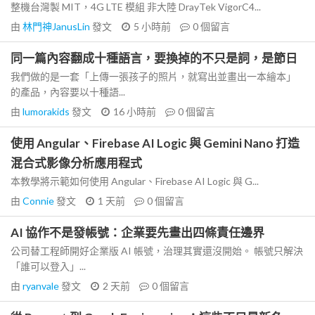
整機台灣製 MIT，4G LTE 模組 非大陸 DrayTek VigorC4...
由
林門神JanusLin
發文
5 小時前
0
個留言
同一篇內容翻成十種語言，要換掉的不只是詞，是節日
我們做的是一套「上傳一張孩子的照片，就寫出並畫出一本繪本」
的產品，內容要以十種語...
由
lumorakids
發文
16 小時前
0
個留言
使用 Angular、Firebase AI Logic 與 Gemini Nano 打造
混合式影像分析應用程式
本教學將示範如何使用 Angular、Firebase AI Logic 與 G...
由
Connie
發文
1 天前
0
個留言
AI 協作不是發帳號：企業要先畫出四條責任邊界
公司替工程師開好企業版 AI 帳號，治理其實還沒開始。 帳號只解決
「誰可以登入」...
由
ryanvale
發文
2 天前
0
個留言