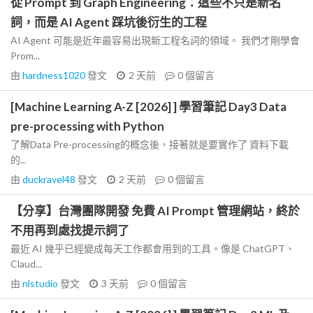
從 Prompt 到 Graph Engineering：這些不只是新名
詞，而是 AI Agent 踩坑後衍生的工程
AI Agent 可能是近年最容易出現新工程名詞的領域。 我們才剛學會
Prom...
由
hardness1020
發文
2 天前
0
個留言
[Machine Learning A-Z [2026] ] 學習筆記 Day3 Data
pre-processing with Python
了解Data Pre-processing的概念後，接著就是要實作了 資料下載
的...
由
duckravel48
發文
2 天前
0
個留言
【分享】台灣團隊開發 免費 AI Prompt 管理網站，終於
不用再到處找提示詞了
最近 AI 幾乎已經變成每天工作都會用到的工具。像是 ChatGPT、
Claud...
由
nlstudio
發文
3 天前
0
個留言