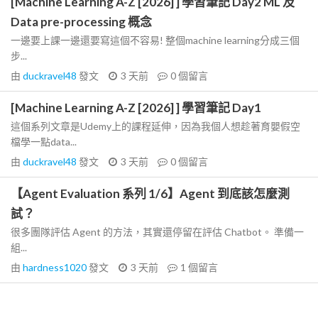
[Machine Learning A-Z [2026] ] 學習筆記 Day2 ML 及
Data pre-processing 概念
一邊要上課一邊還要寫這個不容易! 整個machine learning分成三個
步...
由
duckravel48
發文
3 天前
0
個留言
[Machine Learning A-Z [2026] ] 學習筆記 Day1
這個系列文章是Udemy上的課程延伸，因為我個人想趁著育嬰假空
檔學一點data...
由
duckravel48
發文
3 天前
0
個留言
【Agent Evaluation 系列 1/6】Agent 到底該怎麼測
試？
很多團隊評估 Agent 的方法，其實還停留在評估 Chatbot。 準備一
組...
由
hardness1020
發文
3 天前
1
個留言