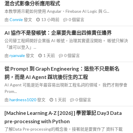
混合式影像分析應用程式
本教學將示範如何使用 Angular、Firebase AI Logic 與 G...
由
Connie
發文
13 小時前
0
個留言
AI 協作不是發帳號：企業要先畫出四條責任邊界
公司替工程師開好企業版 AI 帳號，治理其實還沒開始。 帳號只解決
「誰可以登入」...
由
ryanvale
發文
1 天前
0
個留言
從 Prompt 到 Graph Engineering：這些不只是新名
詞，而是 AI Agent 踩坑後衍生的工程
AI Agent 可能是近年最容易出現新工程名詞的領域。 我們才剛學會
Prom...
由
hardness1020
發文
1 天前
0
個留言
[Machine Learning A-Z [2026] ] 學習筆記 Day3 Data
pre-processing with Python
了解Data Pre-processing的概念後，接著就是要實作了 資料下載