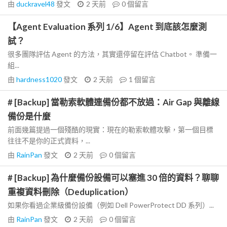
由
duckravel48
發文
2 天前
0
個留言
【Agent Evaluation 系列 1/6】Agent 到底該怎麼測
試？
很多團隊評估 Agent 的方法，其實還停留在評估 Chatbot。 準備一
組...
由
hardness1020
發文
2 天前
1
個留言
# [Backup] 當勒索軟體連備份都不放過：Air Gap 與離線
備份是什麼
前面幾篇提過一個殘酷的現實：現在的勒索軟體攻擊，第一個目標
往往不是你的正式資料，...
由
RainPan
發文
2 天前
0
個留言
# [Backup] 為什麼備份設備可以塞進 30 倍的資料？聊聊
重複資料刪除（Deduplication）
如果你看過企業級備份設備（例如 Dell PowerProtect DD 系列）...
由
RainPan
發文
2 天前
0
個留言