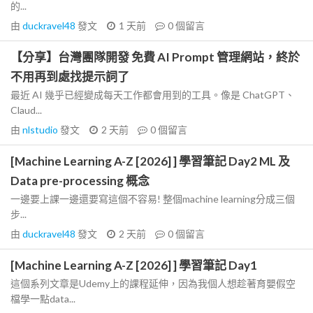
的...
由
duckravel48
發文
1 天前
0
個留言
【分享】台灣團隊開發 免費 AI Prompt 管理網站，終於
不用再到處找提示詞了
最近 AI 幾乎已經變成每天工作都會用到的工具。像是 ChatGPT、
Claud...
由
nlstudio
發文
2 天前
0
個留言
[Machine Learning A-Z [2026] ] 學習筆記 Day2 ML 及
Data pre-processing 概念
一邊要上課一邊還要寫這個不容易! 整個machine learning分成三個
步...
由
duckravel48
發文
2 天前
0
個留言
[Machine Learning A-Z [2026] ] 學習筆記 Day1
這個系列文章是Udemy上的課程延伸，因為我個人想趁著育嬰假空
檔學一點data...