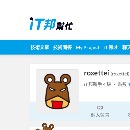
技術文章
技術問答
My Project
iT 徵才
聊
roxettei
(roxettei)
iT邦新手 4 級 ‧ 點數
個人背景