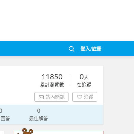
登入/註冊
11850
0
人
累計瀏覽數
在追蹤
站內簡訊
追蹤
0
0
請回答
最佳解答