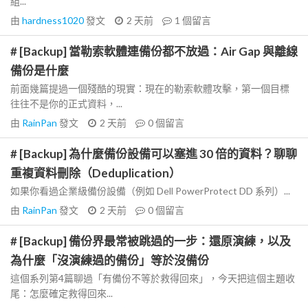
組...
由
hardness1020
發文
2 天前
1
個留言
# [Backup] 當勒索軟體連備份都不放過：Air Gap 與離線
備份是什麼
前面幾篇提過一個殘酷的現實：現在的勒索軟體攻擊，第一個目標
往往不是你的正式資料，...
由
RainPan
發文
2 天前
0
個留言
# [Backup] 為什麼備份設備可以塞進 30 倍的資料？聊聊
重複資料刪除（Deduplication）
如果你看過企業級備份設備（例如 Dell PowerProtect DD 系列）...
由
RainPan
發文
2 天前
0
個留言
# [Backup] 備份界最常被跳過的一步：還原演練，以及
為什麼「沒演練過的備份」等於沒備份
這個系列第4篇聊過「有備份不等於救得回來」，今天把這個主題收
尾：怎麼確定救得回來...