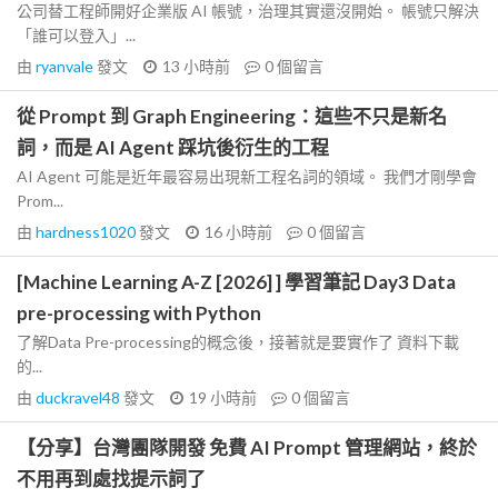
公司替工程師開好企業版 AI 帳號，治理其實還沒開始。 帳號只解決
「誰可以登入」...
由
ryanvale
發文
13 小時前
0
個留言
從 Prompt 到 Graph Engineering：這些不只是新名
詞，而是 AI Agent 踩坑後衍生的工程
AI Agent 可能是近年最容易出現新工程名詞的領域。 我們才剛學會
Prom...
由
hardness1020
發文
16 小時前
0
個留言
[Machine Learning A-Z [2026] ] 學習筆記 Day3 Data
pre-processing with Python
了解Data Pre-processing的概念後，接著就是要實作了 資料下載
的...
由
duckravel48
發文
19 小時前
0
個留言
【分享】台灣團隊開發 免費 AI Prompt 管理網站，終於
不用再到處找提示詞了