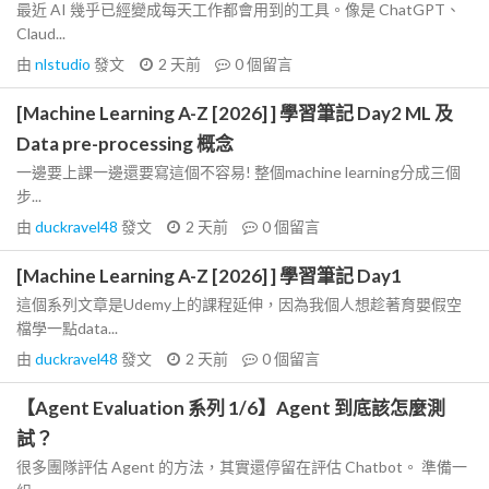
最近 AI 幾乎已經變成每天工作都會用到的工具。像是 ChatGPT、
Claud...
由
nlstudio
發文
2 天前
0
個留言
[Machine Learning A-Z [2026] ] 學習筆記 Day2 ML 及
Data pre-processing 概念
一邊要上課一邊還要寫這個不容易! 整個machine learning分成三個
步...
由
duckravel48
發文
2 天前
0
個留言
[Machine Learning A-Z [2026] ] 學習筆記 Day1
這個系列文章是Udemy上的課程延伸，因為我個人想趁著育嬰假空
檔學一點data...
由
duckravel48
發文
2 天前
0
個留言
【Agent Evaluation 系列 1/6】Agent 到底該怎麼測
試？
很多團隊評估 Agent 的方法，其實還停留在評估 Chatbot。 準備一