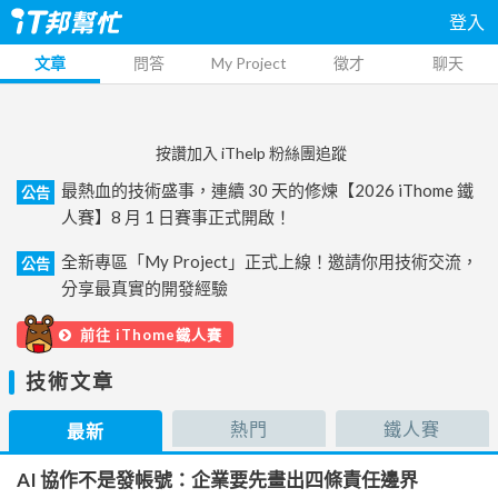
登入
文章
問答
My Project
徵才
聊天
按讚加入 iThelp 粉絲團追蹤
最熱血的技術盛事，連續 30 天的修煉【2026 iThome 鐵
公告
人賽】8 月 1 日賽事正式開啟！
全新專區「My Project」正式上線！邀請你用技術交流，
公告
分享最真實的開發經驗
前往 iThome鐵人賽
技術文章
熱門
鐵人賽
最新
AI 協作不是發帳號：企業要先畫出四條責任邊界