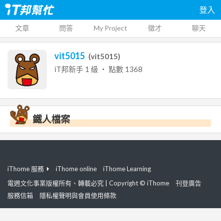
登入
文章
問答
My Project
徵才
聊天
vit5015
(
vit5015
)
iT邦新手
1
級 ‧ 點數
1368
鐵人檔案
iThome 服務
iThome online
iThome Learning
電週文化事業版權所有、轉載必究 | Copyright © iThome
刊登廣告
服務信箱
隱私權聲明與會員使用條款