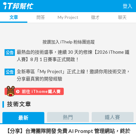
登入
文章
問答
My Project
徵才
聊天
按讚加入 iThelp 粉絲團追蹤
最熱血的技術盛事，連續 30 天的修煉【2026 iThome 鐵
公告
人賽】8 月 1 日賽事正式開啟！
全新專區「My Project」正式上線！邀請你用技術交流，
公告
分享最真實的開發經驗
前往 iThome鐵人賽
技術文章
熱門
鐵人賽
最新
【分享】台灣團隊開發 免費 AI Prompt 管理網站，終於