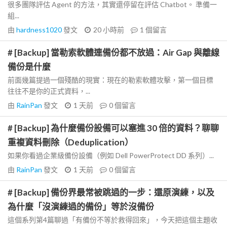
很多團隊評估 Agent 的方法，其實還停留在評估 Chatbot。 準備一
組...
由
hardness1020
發文
20 小時前
1
個留言
# [Backup] 當勒索軟體連備份都不放過：Air Gap 與離線
備份是什麼
前面幾篇提過一個殘酷的現實：現在的勒索軟體攻擊，第一個目標
往往不是你的正式資料，...
由
RainPan
發文
1 天前
0
個留言
# [Backup] 為什麼備份設備可以塞進 30 倍的資料？聊聊
重複資料刪除（Deduplication）
如果你看過企業級備份設備（例如 Dell PowerProtect DD 系列）...
由
RainPan
發文
1 天前
0
個留言
# [Backup] 備份界最常被跳過的一步：還原演練，以及
為什麼「沒演練過的備份」等於沒備份
這個系列第4篇聊過「有備份不等於救得回來」，今天把這個主題收