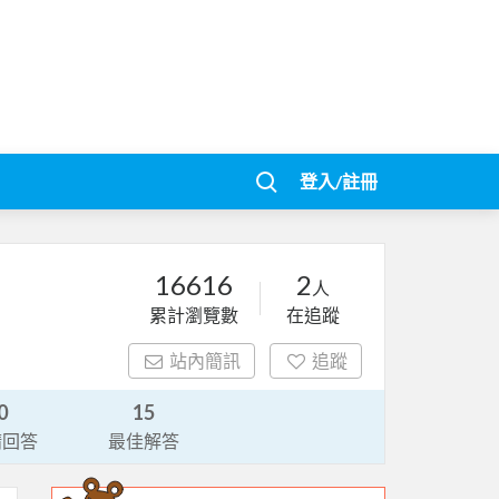
登入/註冊
16616
2
人
累計瀏覽數
在追蹤
站內簡訊
追蹤
0
15
請回答
最佳解答