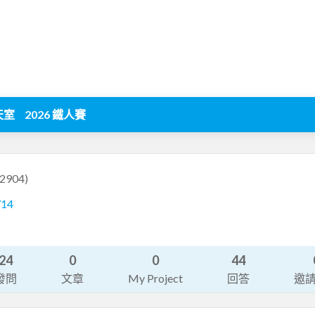
天室
2026 鐵人賽
2904)
714
24
0
0
44
發問
文章
My Project
回答
邀