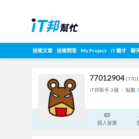
技術文章
技術問答
My Project
iT 徵才
聊
77012904
(7701
iT邦新手 3 級 ‧ 點數
個人背景