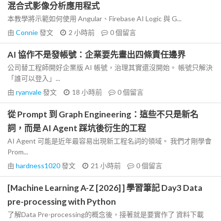
混合式影像分析應用程式
本教學將示範如何使用 Angular、Firebase AI Logic 與 G...
由
Connie
發文
2 小時前
0
個留言
AI 協作不是發帳號：企業要先畫出四條責任邊界
公司替工程師開好企業版 AI 帳號，治理其實還沒開始。 帳號只解決
「誰可以登入」...
由
ryanvale
發文
18 小時前
0
個留言
從 Prompt 到 Graph Engineering：這些不只是新名
詞，而是 AI Agent 踩坑後衍生的工程
AI Agent 可能是近年最容易出現新工程名詞的領域。 我們才剛學會
Prom...
由
hardness1020
發文
21 小時前
0
個留言
[Machine Learning A-Z [2026] ] 學習筆記 Day3 Data
pre-processing with Python
了解Data Pre-processing的概念後，接著就是要實作了 資料下載