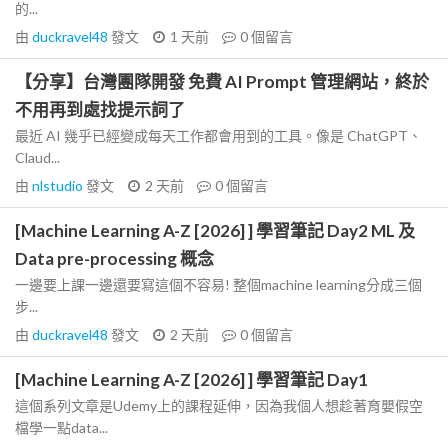
的...
由
duckravel48
發文
1 天前
0
個留言
【分享】台灣團隊開發 免費 AI Prompt 管理網站，終於
不用再到處找提示詞了
最近 AI 幾乎已經變成每天工作都會用到的工具。像是 ChatGPT、
Claud...
由
nlstudio
發文
2 天前
0
個留言
[Machine Learning A-Z [2026] ] 學習筆記 Day2 ML 及
Data pre-processing 概念
一邊要上課一邊還要寫這個不容易! 整個machine learning分成三個
步...
由
duckravel48
發文
2 天前
0
個留言
[Machine Learning A-Z [2026] ] 學習筆記 Day1
這個系列文章是Udemy上的課程延伸，因為我個人想趁著育嬰假空
檔學一點data...