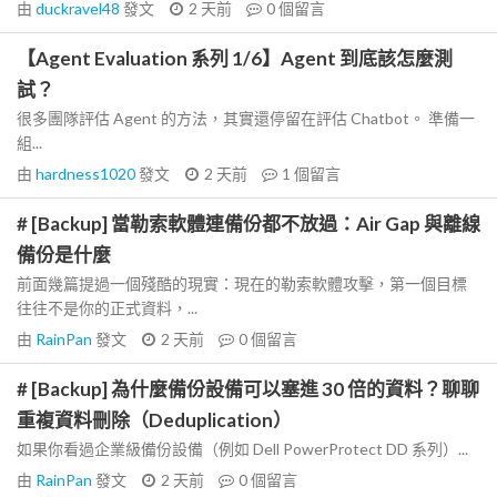
由
duckravel48
發文
2 天前
0
個留言
【Agent Evaluation 系列 1/6】Agent 到底該怎麼測
試？
很多團隊評估 Agent 的方法，其實還停留在評估 Chatbot。 準備一
組...
由
hardness1020
發文
2 天前
1
個留言
# [Backup] 當勒索軟體連備份都不放過：Air Gap 與離線
備份是什麼
前面幾篇提過一個殘酷的現實：現在的勒索軟體攻擊，第一個目標
往往不是你的正式資料，...
由
RainPan
發文
2 天前
0
個留言
# [Backup] 為什麼備份設備可以塞進 30 倍的資料？聊聊
重複資料刪除（Deduplication）
如果你看過企業級備份設備（例如 Dell PowerProtect DD 系列）...
由
RainPan
發文
2 天前
0
個留言