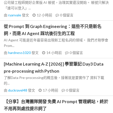
公司替工程師開好企業版 AI 帳號，治理其實還沒開始。 帳號只解決
「誰可以登入」...
由
ryanvale
發文
12 小時前
0
個留言
從 Prompt 到 Graph Engineering：這些不只是新名
詞，而是 AI Agent 踩坑後衍生的工程
AI Agent 可能是近年最容易出現新工程名詞的領域。 我們才剛學會
Prom...
由
hardness1020
發文
14 小時前
0
個留言
[Machine Learning A-Z [2026] ] 學習筆記 Day3 Data
pre-processing with Python
了解Data Pre-processing的概念後，接著就是要實作了 資料下載
的...
由
duckravel48
發文
17 小時前
0
個留言
【分享】台灣團隊開發 免費 AI Prompt 管理網站，終於
不用再到處找提示詞了