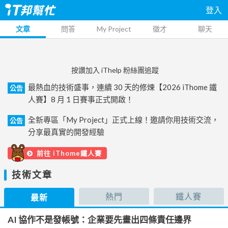
登入
文章
問答
My Project
徵才
聊天
按讚加入 iThelp 粉絲團追蹤
最熱血的技術盛事，連續 30 天的修煉【2026 iThome 鐵
公告
人賽】8 月 1 日賽事正式開啟！
全新專區「My Project」正式上線！邀請你用技術交流，
公告
分享最真實的開發經驗
前往 iThome鐵人賽
技術文章
熱門
鐵人賽
最新
AI 協作不是發帳號：企業要先畫出四條責任邊界