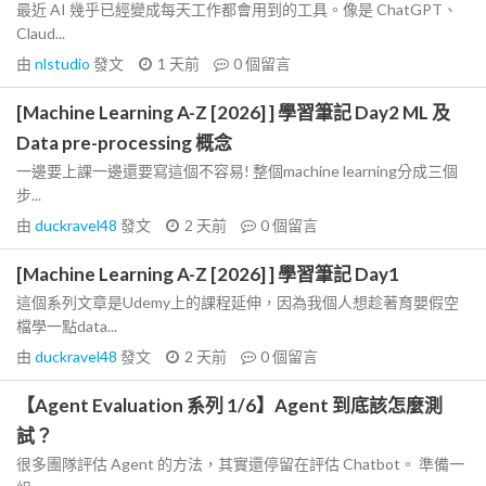
最近 AI 幾乎已經變成每天工作都會用到的工具。像是 ChatGPT、
Claud...
由
nlstudio
發文
1 天前
0
個留言
[Machine Learning A-Z [2026] ] 學習筆記 Day2 ML 及
Data pre-processing 概念
一邊要上課一邊還要寫這個不容易! 整個machine learning分成三個
步...
由
duckravel48
發文
2 天前
0
個留言
[Machine Learning A-Z [2026] ] 學習筆記 Day1
這個系列文章是Udemy上的課程延伸，因為我個人想趁著育嬰假空
檔學一點data...
由
duckravel48
發文
2 天前
0
個留言
【Agent Evaluation 系列 1/6】Agent 到底該怎麼測
試？
很多團隊評估 Agent 的方法，其實還停留在評估 Chatbot。 準備一