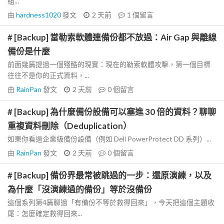
組...
由
hardness1020
發文
2 天前
1
個留言
# [Backup] 當勒索軟體連備份都不放過：Air Gap 與離線
備份是什麼
前面幾篇提過一個殘酷的現實：現在的勒索軟體攻擊，第一個目標
往往不是你的正式資料，...
由
RainPan
發文
2 天前
0
個留言
# [Backup] 為什麼備份設備可以塞進 30 倍的資料？聊聊
重複資料刪除（Deduplication）
如果你看過企業級備份設備（例如 Dell PowerProtect DD 系列）...
由
RainPan
發文
2 天前
0
個留言
# [Backup] 備份界最常被跳過的一步：還原演練，以及
為什麼「沒演練過的備份」等於沒備份
這個系列第4篇聊過「有備份不等於救得回來」，今天把這個主題收
尾：怎麼確定救得回來...