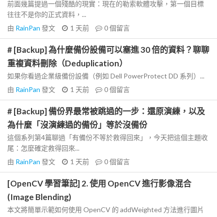
前面幾篇提過一個殘酷的現實：現在的勒索軟體攻擊，第一個目標
往往不是你的正式資料，...
由
RainPan
發文
1 天前
0
個留言
# [Backup] 為什麼備份設備可以塞進 30 倍的資料？聊聊
重複資料刪除（Deduplication）
如果你看過企業級備份設備（例如 Dell PowerProtect DD 系列）...
由
RainPan
發文
1 天前
0
個留言
# [Backup] 備份界最常被跳過的一步：還原演練，以及
為什麼「沒演練過的備份」等於沒備份
這個系列第4篇聊過「有備份不等於救得回來」，今天把這個主題收
尾：怎麼確定救得回來...
由
RainPan
發文
1 天前
0
個留言
[OpenCV 學習筆記] 2. 使用 OpenCV 進行影像混合
(Image Blending)
本文將簡單示範如何使用 OpenCV 的 addWeighted 方法進行圖片