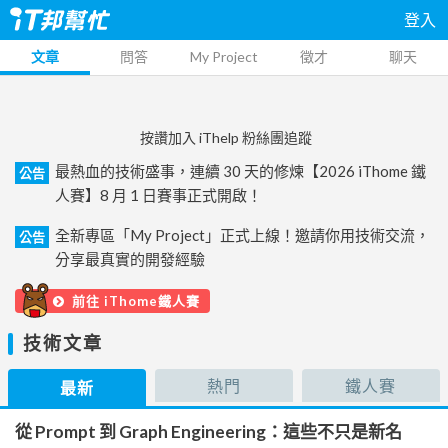
登入
文章
問答
My Project
徵才
聊天
按讚加入 iThelp 粉絲團追蹤
最熱血的技術盛事，連續 30 天的修煉【2026 iThome 鐵
公告
人賽】8 月 1 日賽事正式開啟！
全新專區「My Project」正式上線！邀請你用技術交流，
公告
分享最真實的開發經驗
前往 iThome鐵人賽
技術文章
熱門
鐵人賽
最新
從 Prompt 到 Graph Engineering：這些不只是新名