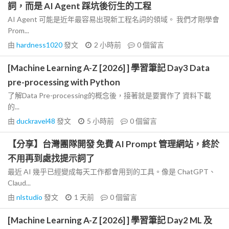
詞，而是 AI Agent 踩坑後衍生的工程
AI Agent 可能是近年最容易出現新工程名詞的領域。 我們才剛學會
Prom...
由
hardness1020
發文
2 小時前
0
個留言
[Machine Learning A-Z [2026] ] 學習筆記 Day3 Data
pre-processing with Python
了解Data Pre-processing的概念後，接著就是要實作了 資料下載
的...
由
duckravel48
發文
5 小時前
0
個留言
【分享】台灣團隊開發 免費 AI Prompt 管理網站，終於
不用再到處找提示詞了
最近 AI 幾乎已經變成每天工作都會用到的工具。像是 ChatGPT、
Claud...
由
nlstudio
發文
1 天前
0
個留言
[Machine Learning A-Z [2026] ] 學習筆記 Day2 ML 及