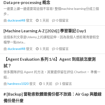
Data pre-processing 概念
一邊要上課一邊還要寫這個不容易! 整個machine learning分成三個
步...
由
duckravel48
發文
1 天前
0
個留言
[Machine Learning A-Z [2026] ] 學習筆記 Day1
這個系列文章是Udemy上的課程延伸，因為我個人想趁著育嬰假空
檔學一點data...
由
duckravel48
發文
1 天前
0
個留言
【Agent Evaluation 系列 1/6】Agent 到底該怎麼測
試？
很多團隊評估 Agent 的方法，其實還停留在評估 Chatbot。 準備一
組...
由
hardness1020
發文
1 天前
1
個留言
# [Backup] 當勒索軟體連備份都不放過：Air Gap 與離線
備份是什麼