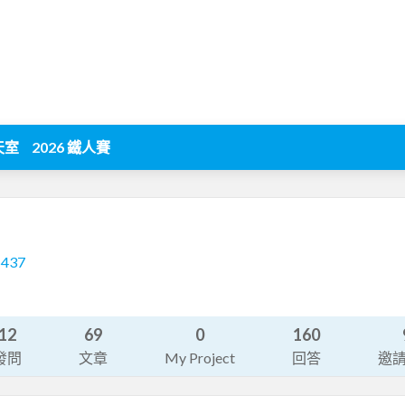
天室
2026 鐵人賽
5437
12
69
0
160
發問
文章
My Project
回答
邀