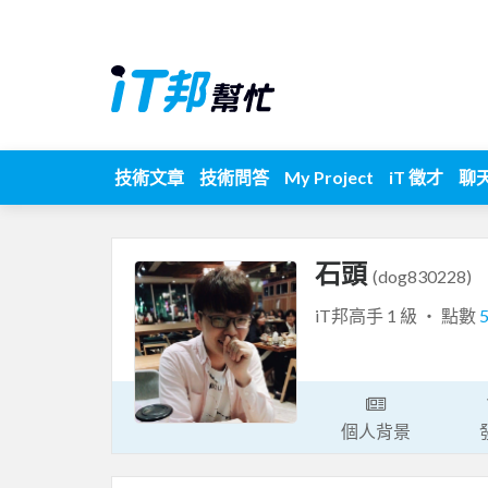
技術文章
技術問答
My Project
iT 徵才
聊
石頭
(dog830228)
iT邦高手 1 級 ‧ 點數
個人背景