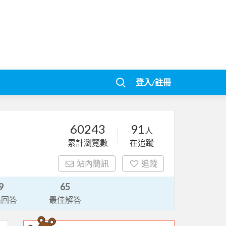
登入/註冊
60243
91
人
累計瀏覽數
在追蹤
站內簡訊
追蹤
9
65
請回答
最佳解答