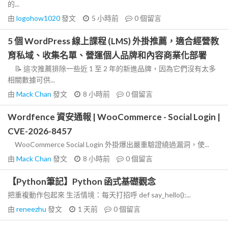
的...
由
logohow1020
發文
5 小時前
0
個留言
5 個 WordPress 線上課程 (LMS) 外掛推薦，適合經營教
育私域、收集名單、營運個人品牌和內容商業化部署
📝 這次推薦排除一些近 1 至 2 年的新進品牌，因為它們沒有太多
相關數據可供...
由
Mack Chan
發文
8 小時前
0
個留言
Wordfence 資安通報 | WooCommerce - Social Login |
CVE-2026-8457
WooCommerce Social Login 外掛爆出嚴重驗證繞過漏洞，使...
由
Mack Chan
發文
8 小時前
0
個留言
【Python筆記】Python 函式基礎觀念
把重複動作包起來 生活情境：每天打招呼 def say_hello():...
由
reneezhu
發文
1 天前
0
個留言