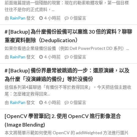
前面幾篇提過一個殘酷的現實：現在的勒索軟體攻擊，第一個目標
往往不是你的正式資料，...
由
RainPan
發文
4 小時前
0
個留言
# [Backup] 為什麼備份設備可以塞進 30 倍的資料？聊聊
重複資料刪除（Deduplication）
如果你看過企業級備份設備（例如 Dell PowerProtect DD 系列）...
由
RainPan
發文
4 小時前
0
個留言
# [Backup] 備份界最常被跳過的一步：還原演練，以及
為什麼「沒演練過的備份」等於沒備份
這個系列第4篇聊過「有備份不等於救得回來」，今天把這個主題收
尾：怎麼確定救得回來...
由
RainPan
發文
4 小時前
0
個留言
[OpenCV 學習筆記] 2. 使用 OpenCV 進行影像混合
(Image Blending)
本文將簡單示範如何使用 OpenCV 的 addWeighted 方法進行圖片