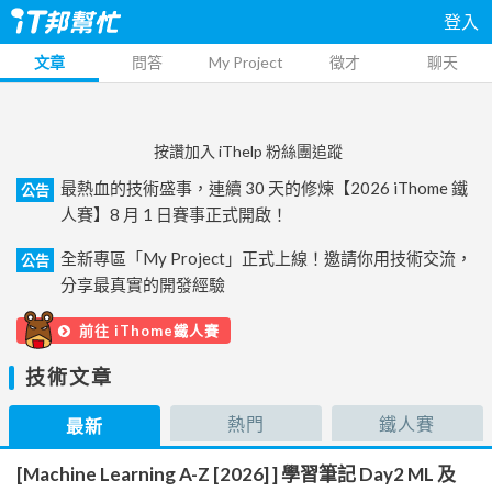
登入
文章
問答
My Project
徵才
聊天
按讚加入 iThelp 粉絲團追蹤
最熱血的技術盛事，連續 30 天的修煉【2026 iThome 鐵
公告
人賽】8 月 1 日賽事正式開啟！
全新專區「My Project」正式上線！邀請你用技術交流，
公告
分享最真實的開發經驗
前往 iThome鐵人賽
技術文章
熱門
鐵人賽
最新
[Machine Learning A-Z [2026] ] 學習筆記 Day2 ML 及