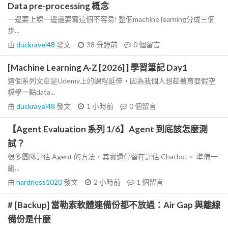
Data pre-processing 概念
一邊要上課一邊還要寫這個不容易! 整個machine learning分成三個
步...
由
duckravel48
發文
38 分鐘前
0
個留言
[Machine Learning A-Z [2026] ] 學習筆記 Day1
這個系列文章是Udemy上的課程延伸，因為我個人想趁著育嬰假空
檔學一點data...
由
duckravel48
發文
1 小時前
0
個留言
【Agent Evaluation 系列 1/6】Agent 到底該怎麼測
試？
很多團隊評估 Agent 的方法，其實還停留在評估 Chatbot。 準備一
組...
由
hardness1020
發文
2 小時前
1
個留言
# [Backup] 當勒索軟體連備份都不放過：Air Gap 與離線
備份是什麼