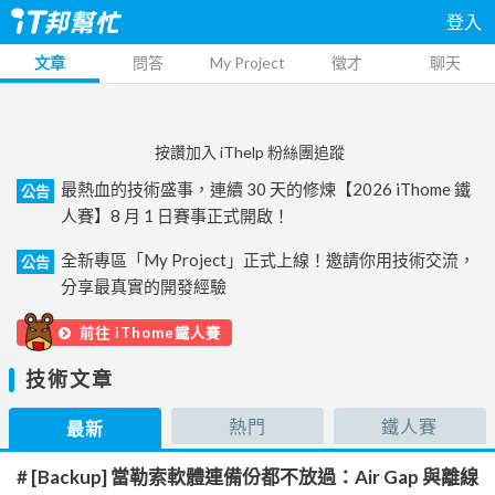
登入
文章
問答
My Project
徵才
聊天
按讚加入 iThelp 粉絲團追蹤
最熱血的技術盛事，連續 30 天的修煉【2026 iThome 鐵
公告
人賽】8 月 1 日賽事正式開啟！
全新專區「My Project」正式上線！邀請你用技術交流，
公告
分享最真實的開發經驗
前往 iThome鐵人賽
技術文章
熱門
鐵人賽
最新
# [Backup] 當勒索軟體連備份都不放過：Air Gap 與離線