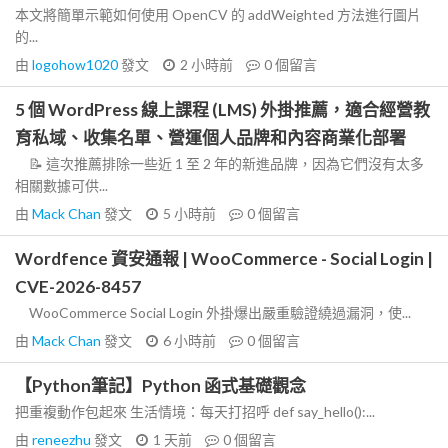
本文將簡單示範如何使用 OpenCV 的 addWeighted 方法進行圖片
的...
由
logohow1020
發文
2 小時前
0
個留言
5 個 WordPress 線上課程 (LMS) 外掛推薦，適合經營教
育私域、收集名單、營運個人品牌和內容商業化部署
📝 這次推薦排除一些近 1 至 2 年的新進品牌，因為它們沒有太多
相關數據可供...
由
Mack Chan
發文
5 小時前
0
個留言
Wordfence 資安通報 | WooCommerce - Social Login |
CVE-2026-8457
WooCommerce Social Login 外掛爆出嚴重驗證繞過漏洞，使...
由
Mack Chan
發文
6 小時前
0
個留言
【Python筆記】Python 函式基礎觀念
把重複動作包起來 生活情境：每天打招呼 def say_hello():...
由
reneezhu
發文
1 天前
0
個留言