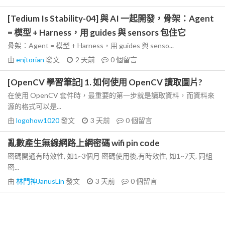
[Tedium Is Stability-04] 與 AI 一起開發，骨架：Agent
= 模型 + Harness，用 guides 與 sensors 包住它
骨架：Agent = 模型 + Harness，用 guides 與 senso...
由
enjtorian
發文
2 天前
0
個留言
[OpenCV 學習筆記] 1. 如何使用 OpenCV 讀取圖片?
在使用 OpenCV 套件時，最重要的第一步就是讀取資料，而資料來
源的格式可以是...
由
logohow1020
發文
3 天前
0
個留言
亂數產生無線網路上網密碼 wifi pin code
密碼開通有時效性, 如1~3個月 密碼使用後,有時效性, 如1~7天. 同組
密...
由
林門神JanusLin
發文
3 天前
0
個留言