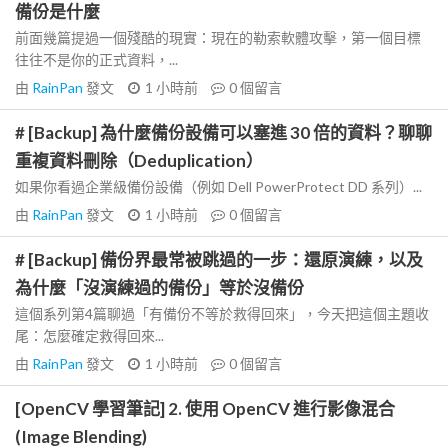
備份是什麼
前面幾篇提過一個殘酷的現實：現在的勒索軟體攻擊，第一個目標
往往不是你的正式資料，...
由
RainPan
發文
1 小時前
0
個留言
# [Backup] 為什麼備份設備可以塞進 30 倍的資料？聊聊
重複資料刪除（Deduplication）
如果你看過企業級備份設備（例如 Dell PowerProtect DD 系列）...
由
RainPan
發文
1 小時前
0
個留言
# [Backup] 備份界最常被跳過的一步：還原演練，以及
為什麼「沒演練過的備份」等於沒備份
這個系列第4篇聊過「有備份不等於救得回來」，今天把這個主題收
尾：怎麼確定救得回來...
由
RainPan
發文
1 小時前
0
個留言
[OpenCV 學習筆記] 2. 使用 OpenCV 進行影像混合
(Image Blending)