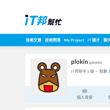
技術文章
技術問答
My Project
iT 徵才
聊
plokin
(plokin)
iT邦新手 5 級 ‧ 點數
個人背景