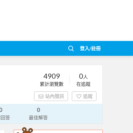
登入/註冊
4909
0
人
累計瀏覽數
在追蹤
站內簡訊
追蹤
0
0
請回答
最佳解答