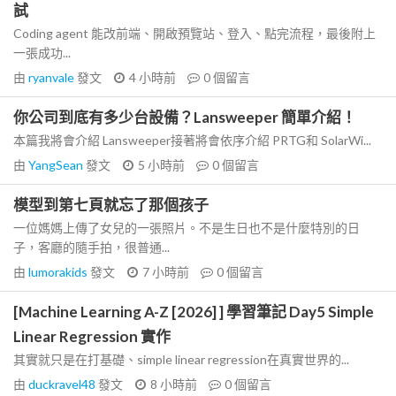
試
Coding agent 能改前端、開啟預覽站、登入、點完流程，最後附上
一張成功...
由
ryanvale
發文
4 小時前
0
個留言
你公司到底有多少台設備？Lansweeper 簡單介紹！
本篇我將會介紹 Lansweeper接著將會依序介紹 PRTG和 SolarWi...
由
YangSean
發文
5 小時前
0
個留言
模型到第七頁就忘了那個孩子
一位媽媽上傳了女兒的一張照片。不是生日也不是什麼特別的日
子，客廳的隨手拍，很普通...
由
lumorakids
發文
7 小時前
0
個留言
[Machine Learning A-Z [2026] ] 學習筆記 Day5 Simple
Linear Regression 實作
其實就只是在打基礎、simple linear regression在真實世界的...
由
duckravel48
發文
8 小時前
0
個留言