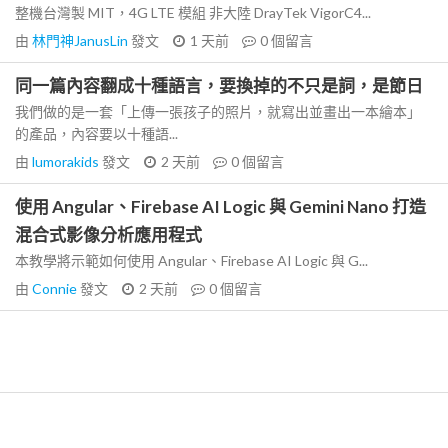
整機台灣製 MIT，4G LTE 模組 非大陸 DrayTek VigorC4...
由
林門神JanusLin
發文
1 天前
0
個留言
同一篇內容翻成十種語言，要換掉的不只是詞，是節日
我們做的是一套「上傳一張孩子的照片，就寫出並畫出一本繪本」
的產品，內容要以十種語...
由
lumorakids
發文
2 天前
0
個留言
使用 Angular、Firebase AI Logic 與 Gemini Nano 打造
混合式影像分析應用程式
本教學將示範如何使用 Angular、Firebase AI Logic 與 G...
由
Connie
發文
2 天前
0
個留言