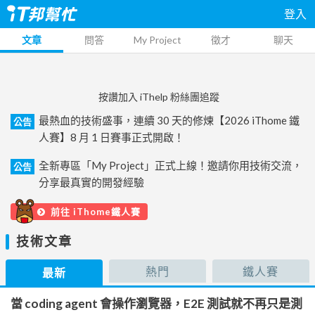
登入
文章
問答
My Project
徵才
聊天
按讚加入 iThelp 粉絲團追蹤
最熱血的技術盛事，連續 30 天的修煉【2026 iThome 鐵
公告
人賽】8 月 1 日賽事正式開啟！
全新專區「My Project」正式上線！邀請你用技術交流，
公告
分享最真實的開發經驗
前往 iThome鐵人賽
技術文章
熱門
鐵人賽
最新
當 coding agent 會操作瀏覽器，E2E 測試就不再只是測