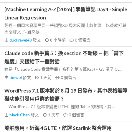
[Machine Learning A-Z [2026] ] 學習筆記 Day4 - Simple
Linear Regression
經過一個周末發現需要一些調整XD 周末反而比較忙碌，以後就打算
周間發文了~雖然是...
由
duckravel48
發文
8 小時前
0
個留言
Claude code 新手篇 5：換 section 不斷線 — 把「當下
進度」交接給下一個對話
這是「Claude Code 實戰手冊」系列的第五篇(G5)。G3 講了 CL...
由
timwei
發文
1 天前
0
個留言
WordPress 7.1 版本將於 8 月 19 日發布，其中表格無障
礙功能引發用戶群的擔憂？
WordPress 7.1 版本會變更 HTML 裡的 Table 的結構，其...
由
Mack Chan
發文
1 天前
0
個留言
船舶應用，近海 4G LTE，航運 Starlink 整合運用