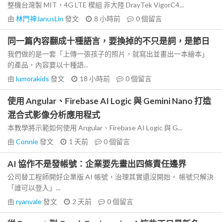
整機台灣製 MIT，4G LTE 模組 非大陸 DrayTek VigorC4...
由
林門神JanusLin
發文
8 小時前
0
個留言
同一篇內容翻成十種語言，要換掉的不只是詞，是節日
我們做的是一套「上傳一張孩子的照片，就寫出並畫出一本繪本」
的產品，內容要以十種語...
由
lumorakids
發文
18 小時前
0
個留言
使用 Angular、Firebase AI Logic 與 Gemini Nano 打造
混合式影像分析應用程式
本教學將示範如何使用 Angular、Firebase AI Logic 與 G...
由
Connie
發文
1 天前
0
個留言
AI 協作不是發帳號：企業要先畫出四條責任邊界
公司替工程師開好企業版 AI 帳號，治理其實還沒開始。 帳號只解決
「誰可以登入」...
由
ryanvale
發文
2 天前
0
個留言