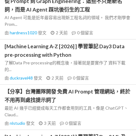
從 Prompt 到 Graph Engineering：這些不只是新名
詞，而是 AI Agent 踩坑後衍生的工程
AI Agent 可能是近年最容易出現新工程名詞的領域。 我們才剛學會
Prom...
由
hardness1020
發文
2 天前
0
個留言
[Machine Learning A-Z [2026] ] 學習筆記 Day3 Data
pre-processing with Python
了解Data Pre-processing的概念後，接著就是要實作了 資料下載
的...
由
duckravel48
發文
2 天前
0
個留言
【分享】台灣團隊開發 免費 AI Prompt 管理網站，終於
不用再到處找提示詞了
最近 AI 幾乎已經變成每天工作都會用到的工具。像是 ChatGPT、
Claud...
由
nlstudio
發文
3 天前
0
個留言