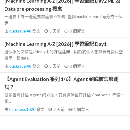
[Machine Learning A-Z [2026] ] 學習筆記 Day2 ML 及
Data pre-processing 概念
一邊要上課一邊還要寫這個不容易! 整個machine learning分成三個
步...
由
duckravel48
發文
3 天前
0
個留言
[Machine Learning A-Z [2026] ] 學習筆記 Day1
這個系列文章是Udemy上的課程延伸，因為我個人想趁著育嬰假空
檔學一點data...
由
duckravel48
發文
3 天前
0
個留言
【Agent Evaluation 系列 1/6】Agent 到底該怎麼測
試？
很多團隊評估 Agent 的方法，其實還停留在評估 Chatbot。 準備一
組...
由
hardness1020
發文
3 天前
1
個留言