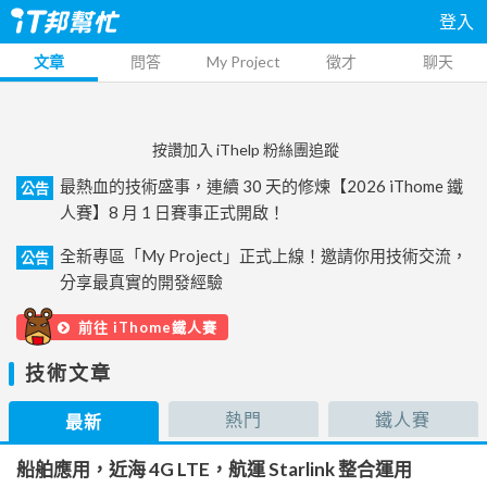
登入
文章
問答
My Project
徵才
聊天
按讚加入 iThelp 粉絲團追蹤
最熱血的技術盛事，連續 30 天的修煉【2026 iThome 鐵
公告
人賽】8 月 1 日賽事正式開啟！
全新專區「My Project」正式上線！邀請你用技術交流，
公告
分享最真實的開發經驗
前往 iThome鐵人賽
技術文章
熱門
鐵人賽
最新
船舶應用，近海 4G LTE，航運 Starlink 整合運用