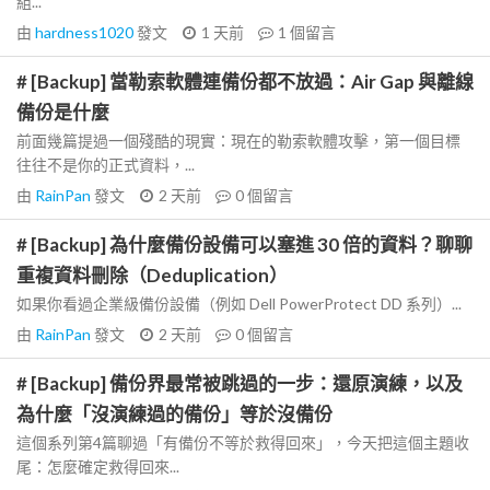
組...
由
hardness1020
發文
1 天前
1
個留言
# [Backup] 當勒索軟體連備份都不放過：Air Gap 與離線
備份是什麼
前面幾篇提過一個殘酷的現實：現在的勒索軟體攻擊，第一個目標
往往不是你的正式資料，...
由
RainPan
發文
2 天前
0
個留言
# [Backup] 為什麼備份設備可以塞進 30 倍的資料？聊聊
重複資料刪除（Deduplication）
如果你看過企業級備份設備（例如 Dell PowerProtect DD 系列）...
由
RainPan
發文
2 天前
0
個留言
# [Backup] 備份界最常被跳過的一步：還原演練，以及
為什麼「沒演練過的備份」等於沒備份
這個系列第4篇聊過「有備份不等於救得回來」，今天把這個主題收
尾：怎麼確定救得回來...