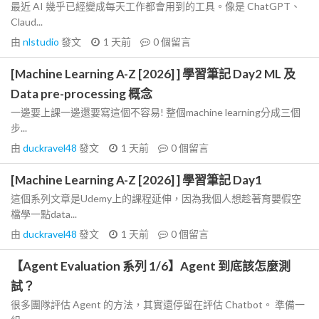
最近 AI 幾乎已經變成每天工作都會用到的工具。像是 ChatGPT、
Claud...
由
nlstudio
發文
1 天前
0
個留言
[Machine Learning A-Z [2026] ] 學習筆記 Day2 ML 及
Data pre-processing 概念
一邊要上課一邊還要寫這個不容易! 整個machine learning分成三個
步...
由
duckravel48
發文
1 天前
0
個留言
[Machine Learning A-Z [2026] ] 學習筆記 Day1
這個系列文章是Udemy上的課程延伸，因為我個人想趁著育嬰假空
檔學一點data...
由
duckravel48
發文
1 天前
0
個留言
【Agent Evaluation 系列 1/6】Agent 到底該怎麼測
試？
很多團隊評估 Agent 的方法，其實還停留在評估 Chatbot。 準備一