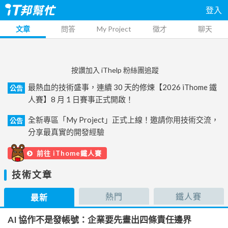
登入
文章
問答
My Project
徵才
聊天
按讚加入 iThelp 粉絲團追蹤
最熱血的技術盛事，連續 30 天的修煉【2026 iThome 鐵
公告
人賽】8 月 1 日賽事正式開啟！
全新專區「My Project」正式上線！邀請你用技術交流，
公告
分享最真實的開發經驗
前往 iThome鐵人賽
技術文章
熱門
鐵人賽
最新
AI 協作不是發帳號：企業要先畫出四條責任邊界