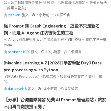
公司替工程師開好企業版 AI 帳號，治理其實還沒開始。 帳號只解決
「誰可以登入」...
由
ryanvale
發文
7 小時前
0
個留言
從 Prompt 到 Graph Engineering：這些不只是新名
詞，而是 AI Agent 踩坑後衍生的工程
AI Agent 可能是近年最容易出現新工程名詞的領域。 我們才剛學會
Prom...
由
hardness1020
發文
10 小時前
0
個留言
[Machine Learning A-Z [2026] ] 學習筆記 Day3 Data
pre-processing with Python
了解Data Pre-processing的概念後，接著就是要實作了 資料下載
的...
由
duckravel48
發文
13 小時前
0
個留言
【分享】台灣團隊開發 免費 AI Prompt 管理網站，終於
不用再到處找提示詞了