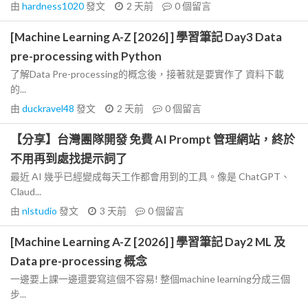
由
hardness1020
發文
2 天前
0
個留言
[Machine Learning A-Z [2026] ] 學習筆記 Day3 Data
pre-processing with Python
了解Data Pre-processing的概念後，接著就是要實作了 資料下載
的...
由
duckravel48
發文
2 天前
0
個留言
【分享】台灣團隊開發 免費 AI Prompt 管理網站，終於
不用再到處找提示詞了
最近 AI 幾乎已經變成每天工作都會用到的工具。像是 ChatGPT、
Claud...
由
nlstudio
發文
3 天前
0
個留言
[Machine Learning A-Z [2026] ] 學習筆記 Day2 ML 及
Data pre-processing 概念
一邊要上課一邊還要寫這個不容易! 整個machine learning分成三個
步...