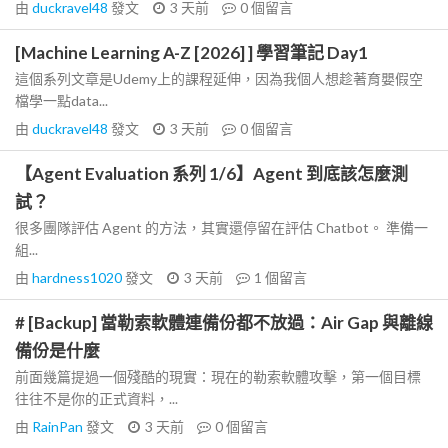
由
duckravel48
發文
3 天前
0
個留言
[Machine Learning A-Z [2026] ] 學習筆記 Day1
這個系列文章是Udemy上的課程延伸，因為我個人想趁著育嬰假空
檔學一點data...
由
duckravel48
發文
3 天前
0
個留言
【Agent Evaluation 系列 1/6】Agent 到底該怎麼測
試？
很多團隊評估 Agent 的方法，其實還停留在評估 Chatbot。 準備一
組...
由
hardness1020
發文
3 天前
1
個留言
# [Backup] 當勒索軟體連備份都不放過：Air Gap 與離線
備份是什麼
前面幾篇提過一個殘酷的現實：現在的勒索軟體攻擊，第一個目標
往往不是你的正式資料，...
由
RainPan
發文
3 天前
0
個留言