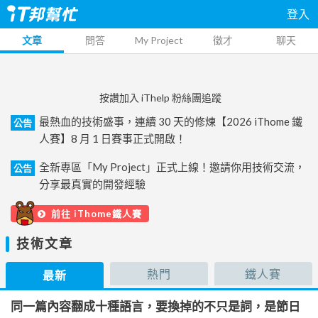
登入
文章
問答
My Project
徵才
聊天
按讚加入 iThelp 粉絲團追蹤
最熱血的技術盛事，連續 30 天的修煉【2026 iThome 鐵
公告
人賽】8 月 1 日賽事正式開啟！
全新專區「My Project」正式上線！邀請你用技術交流，
公告
分享最真實的開發經驗
前往 iThome鐵人賽
技術文章
熱門
鐵人賽
最新
同一篇內容翻成十種語言，要換掉的不只是詞，是節日