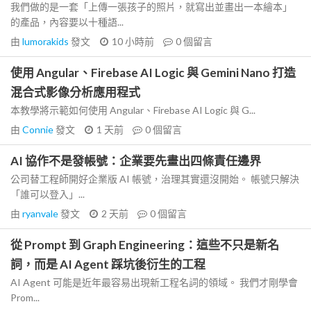
我們做的是一套「上傳一張孩子的照片，就寫出並畫出一本繪本」
的產品，內容要以十種語...
由
lumorakids
發文
10 小時前
0
個留言
使用 Angular、Firebase AI Logic 與 Gemini Nano 打造
混合式影像分析應用程式
本教學將示範如何使用 Angular、Firebase AI Logic 與 G...
由
Connie
發文
1 天前
0
個留言
AI 協作不是發帳號：企業要先畫出四條責任邊界
公司替工程師開好企業版 AI 帳號，治理其實還沒開始。 帳號只解決
「誰可以登入」...
由
ryanvale
發文
2 天前
0
個留言
從 Prompt 到 Graph Engineering：這些不只是新名
詞，而是 AI Agent 踩坑後衍生的工程
AI Agent 可能是近年最容易出現新工程名詞的領域。 我們才剛學會
Prom...