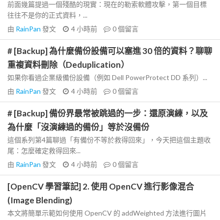
前面幾篇提過一個殘酷的現實：現在的勒索軟體攻擊，第一個目標
往往不是你的正式資料，...
由
RainPan
發文
4 小時前
0
個留言
# [Backup] 為什麼備份設備可以塞進 30 倍的資料？聊聊
重複資料刪除（Deduplication）
如果你看過企業級備份設備（例如 Dell PowerProtect DD 系列）...
由
RainPan
發文
4 小時前
0
個留言
# [Backup] 備份界最常被跳過的一步：還原演練，以及
為什麼「沒演練過的備份」等於沒備份
這個系列第4篇聊過「有備份不等於救得回來」，今天把這個主題收
尾：怎麼確定救得回來...
由
RainPan
發文
4 小時前
0
個留言
[OpenCV 學習筆記] 2. 使用 OpenCV 進行影像混合
(Image Blending)
本文將簡單示範如何使用 OpenCV 的 addWeighted 方法進行圖片