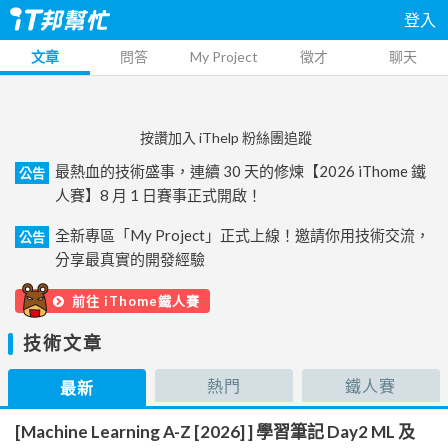
登入
文章
問答
My Project
徵才
聊天
按讚加入 iThelp 粉絲團追蹤
最熱血的技術盛事，連續 30 天的修煉【2026 iThome 鐵
公告
人賽】8 月 1 日賽事正式開啟！
全新專區「My Project」正式上線！邀請你用技術交流，
公告
分享最真實的開發經驗
前往 iThome鐵人賽
技術文章
熱門
鐵人賽
最新
[Machine Learning A-Z [2026] ] 學習筆記 Day2 ML 及