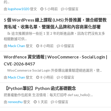
的...
由
logohow1020
發文
5 小時前
0
個留言
5 個 WordPress 線上課程 (LMS) 外掛推薦，適合經營教
育私域、收集名單、營運個人品牌和內容商業化部署
📝 這次推薦排除一些近 1 至 2 年的新進品牌，因為它們沒有太多
相關數據可供...
由
Mack Chan
發文
8 小時前
0
個留言
Wordfence 資安通報 | WooCommerce - Social Login |
CVE-2026-8457
WooCommerce Social Login 外掛爆出嚴重驗證繞過漏洞，使...
由
Mack Chan
發文
8 小時前
0
個留言
【Python筆記】Python 函式基礎觀念
把重複動作包起來 生活情境：每天打招呼 def say_hello():...
由
reneezhu
發文
1 天前
0
個留言