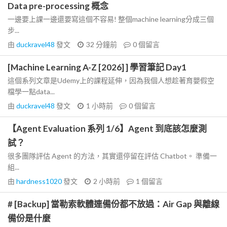
Data pre-processing 概念
一邊要上課一邊還要寫這個不容易! 整個machine learning分成三個
步...
由
duckravel48
發文
32 分鐘前
0
個留言
[Machine Learning A-Z [2026] ] 學習筆記 Day1
這個系列文章是Udemy上的課程延伸，因為我個人想趁著育嬰假空
檔學一點data...
由
duckravel48
發文
1 小時前
0
個留言
【Agent Evaluation 系列 1/6】Agent 到底該怎麼測
試？
很多團隊評估 Agent 的方法，其實還停留在評估 Chatbot。 準備一
組...
由
hardness1020
發文
2 小時前
1
個留言
# [Backup] 當勒索軟體連備份都不放過：Air Gap 與離線
備份是什麼