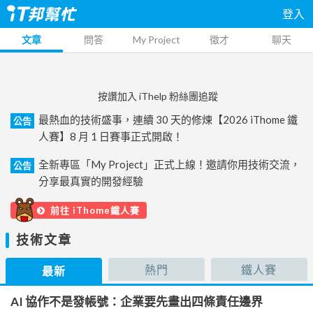
登入
文章
問答
My Project
徵才
聊天
按讚加入 iThelp 粉絲團追蹤
最熱血的技術盛事，連續 30 天的修煉【2026 iThome 鐵
公告
人賽】8 月 1 日賽事正式開啟！
全新專區「My Project」正式上線！邀請你用技術交流，
公告
分享最真實的開發經驗
前往 iThome鐵人賽
技術文章
熱門
鐵人賽
最新
AI 協作不是發帳號：企業要先畫出四條責任邊界