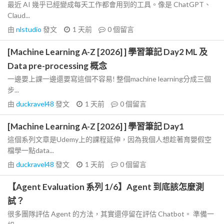
最近 AI 幾乎已經變成每天工作都會用到的工具。像是 ChatGPT、
Claud...
由
nlstudio
發文
1 天前
0
個留言
[Machine Learning A-Z [2026] ] 學習筆記 Day2 ML 及
Data pre-processing 概念
一邊要上課一邊還要寫這個不容易! 整個machine learning分成三個
步...
由
duckravel48
發文
1 天前
0
個留言
[Machine Learning A-Z [2026] ] 學習筆記 Day1
這個系列文章是Udemy上的課程延伸，因為我個人想趁著育嬰假空
檔學一點data...
由
duckravel48
發文
1 天前
0
個留言
【Agent Evaluation 系列 1/6】Agent 到底該怎麼測
試？
很多團隊評估 Agent 的方法，其實還停留在評估 Chatbot。 準備一