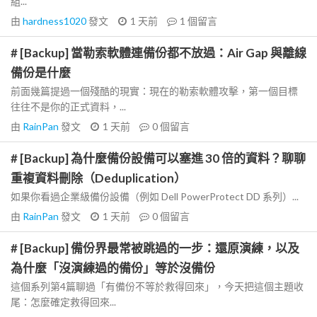
組...
由
hardness1020
發文
1 天前
1
個留言
# [Backup] 當勒索軟體連備份都不放過：Air Gap 與離線
備份是什麼
前面幾篇提過一個殘酷的現實：現在的勒索軟體攻擊，第一個目標
往往不是你的正式資料，...
由
RainPan
發文
1 天前
0
個留言
# [Backup] 為什麼備份設備可以塞進 30 倍的資料？聊聊
重複資料刪除（Deduplication）
如果你看過企業級備份設備（例如 Dell PowerProtect DD 系列）...
由
RainPan
發文
1 天前
0
個留言
# [Backup] 備份界最常被跳過的一步：還原演練，以及
為什麼「沒演練過的備份」等於沒備份
這個系列第4篇聊過「有備份不等於救得回來」，今天把這個主題收
尾：怎麼確定救得回來...