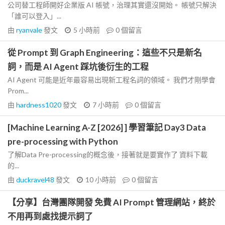
公司替工程師開好企業版 AI 帳號，治理其實還沒開始。 帳號只解決
「誰可以登入」...
由
ryanvale
發文
5 小時前
0
個留言
從 Prompt 到 Graph Engineering：這些不只是新名
詞，而是 AI Agent 踩坑後衍生的工程
AI Agent 可能是近年最容易出現新工程名詞的領域。 我們才剛學會
Prom...
由
hardness1020
發文
7 小時前
0
個留言
[Machine Learning A-Z [2026] ] 學習筆記 Day3 Data
pre-processing with Python
了解Data Pre-processing的概念後，接著就是要實作了 資料下載
的...
由
duckravel48
發文
10 小時前
0
個留言
【分享】台灣團隊開發 免費 AI Prompt 管理網站，終於
不用再到處找提示詞了