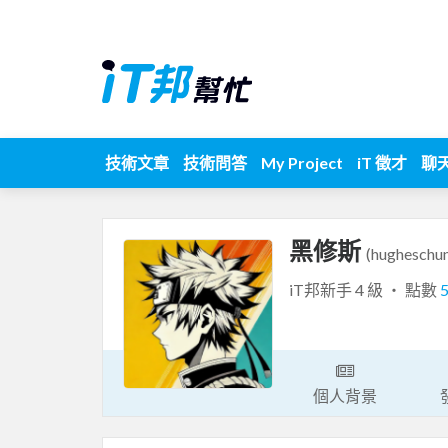
技術文章
技術問答
My Project
iT 徵才
聊
黑修斯
(hugheschu
iT邦新手 4 級 ‧ 點數
個人背景