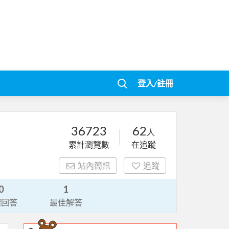
登入/註冊
36723
62
人
累計瀏覽數
在追蹤
站內簡訊
追蹤
0
1
請回答
最佳解答