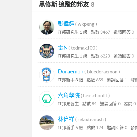
黑修斯 追蹤的邦友
8
彭偉鎧
(
wkpeng
)
iT邦研究生 1 級
點數
3467
邀請回答
0
雷N
(
tedmax100
)
iT邦研究生 1 級
點數
6223
邀請回答
0
Doraemon
(
bluedoraemon
)
iT邦新手 3 級
點數
659
邀請回答
1
發
六角學院
(
hexschoolit
)
iT邦見習生
點數
84
邀請回答
0
發問
0
林偉祥
(
relaxtearush
)
iT邦新手 5 級
點數
124
邀請回答
0
發