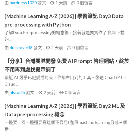
由
hardness1020
發文
1 天前
0
個留言
[Machine Learning A-Z [2026] ] 學習筆記 Day3 Data
pre-processing with Python
了解Data Pre-processing的概念後，接著就是要實作了 資料下載
的...
由
duckravel48
發文
2 天前
0
個留言
【分享】台灣團隊開發 免費 AI Prompt 管理網站，終於
不用再到處找提示詞了
最近 AI 幾乎已經變成每天工作都會用到的工具。像是 ChatGPT、
Claud...
由
nlstudio
發文
2 天前
0
個留言
[Machine Learning A-Z [2026] ] 學習筆記 Day2 ML 及
Data pre-processing 概念
一邊要上課一邊還要寫這個不容易! 整個machine learning分成三個
步...