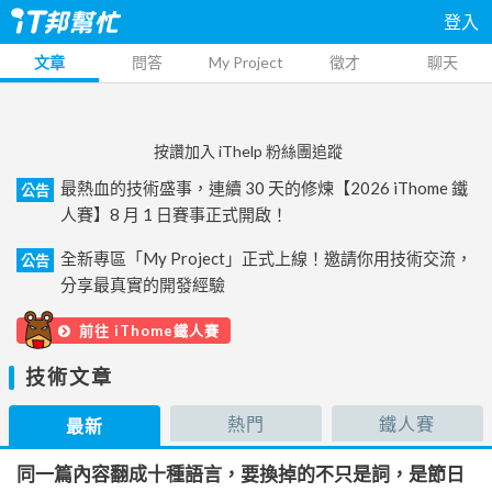
登入
文章
問答
My Project
徵才
聊天
按讚加入 iThelp 粉絲團追蹤
最熱血的技術盛事，連續 30 天的修煉【2026 iThome 鐵
公告
人賽】8 月 1 日賽事正式開啟！
全新專區「My Project」正式上線！邀請你用技術交流，
公告
分享最真實的開發經驗
前往 iThome鐵人賽
技術文章
熱門
鐵人賽
最新
同一篇內容翻成十種語言，要換掉的不只是詞，是節日