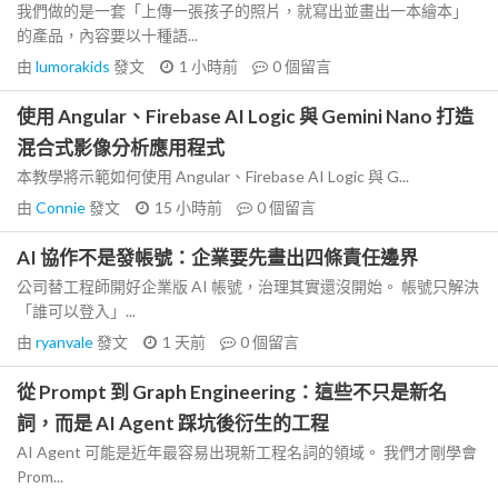
我們做的是一套「上傳一張孩子的照片，就寫出並畫出一本繪本」
的產品，內容要以十種語...
由
lumorakids
發文
1 小時前
0
個留言
使用 Angular、Firebase AI Logic 與 Gemini Nano 打造
混合式影像分析應用程式
本教學將示範如何使用 Angular、Firebase AI Logic 與 G...
由
Connie
發文
15 小時前
0
個留言
AI 協作不是發帳號：企業要先畫出四條責任邊界
公司替工程師開好企業版 AI 帳號，治理其實還沒開始。 帳號只解決
「誰可以登入」...
由
ryanvale
發文
1 天前
0
個留言
從 Prompt 到 Graph Engineering：這些不只是新名
詞，而是 AI Agent 踩坑後衍生的工程
AI Agent 可能是近年最容易出現新工程名詞的領域。 我們才剛學會
Prom...