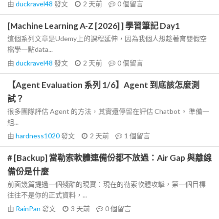
由
duckravel48
發文
2 天前
0
個留言
[Machine Learning A-Z [2026] ] 學習筆記 Day1
這個系列文章是Udemy上的課程延伸，因為我個人想趁著育嬰假空
檔學一點data...
由
duckravel48
發文
2 天前
0
個留言
【Agent Evaluation 系列 1/6】Agent 到底該怎麼測
試？
很多團隊評估 Agent 的方法，其實還停留在評估 Chatbot。 準備一
組...
由
hardness1020
發文
2 天前
1
個留言
# [Backup] 當勒索軟體連備份都不放過：Air Gap 與離線
備份是什麼
前面幾篇提過一個殘酷的現實：現在的勒索軟體攻擊，第一個目標
往往不是你的正式資料，...
由
RainPan
發文
3 天前
0
個留言