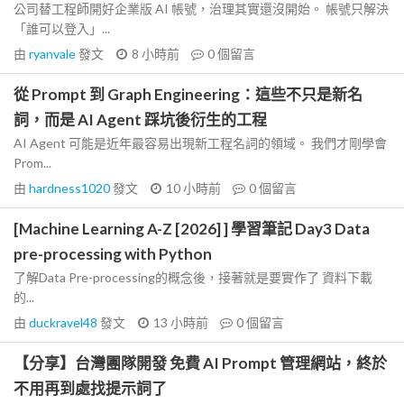
公司替工程師開好企業版 AI 帳號，治理其實還沒開始。 帳號只解決
「誰可以登入」...
由
ryanvale
發文
8 小時前
0
個留言
從 Prompt 到 Graph Engineering：這些不只是新名
詞，而是 AI Agent 踩坑後衍生的工程
AI Agent 可能是近年最容易出現新工程名詞的領域。 我們才剛學會
Prom...
由
hardness1020
發文
10 小時前
0
個留言
[Machine Learning A-Z [2026] ] 學習筆記 Day3 Data
pre-processing with Python
了解Data Pre-processing的概念後，接著就是要實作了 資料下載
的...
由
duckravel48
發文
13 小時前
0
個留言
【分享】台灣團隊開發 免費 AI Prompt 管理網站，終於
不用再到處找提示詞了