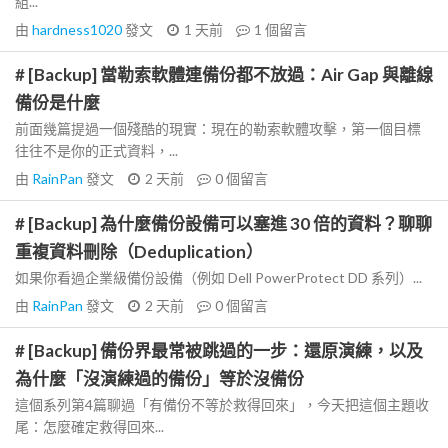
組...
由
hardness1020
發文
1 天前
1
個留言
# [Backup] 當勒索軟體連備份都不放過：Air Gap 與離線
備份是什麼
前面幾篇提過一個殘酷的現實：現在的勒索軟體攻擊，第一個目標
往往不是你的正式資料，...
由
RainPan
發文
2 天前
0
個留言
# [Backup] 為什麼備份設備可以塞進 30 倍的資料？聊聊
重複資料刪除（Deduplication）
如果你看過企業級備份設備（例如 Dell PowerProtect DD 系列）...
由
RainPan
發文
2 天前
0
個留言
# [Backup] 備份界最常被跳過的一步：還原演練，以及
為什麼「沒演練過的備份」等於沒備份
這個系列第4篇聊過「有備份不等於救得回來」，今天把這個主題收
尾：怎麼確定救得回來...