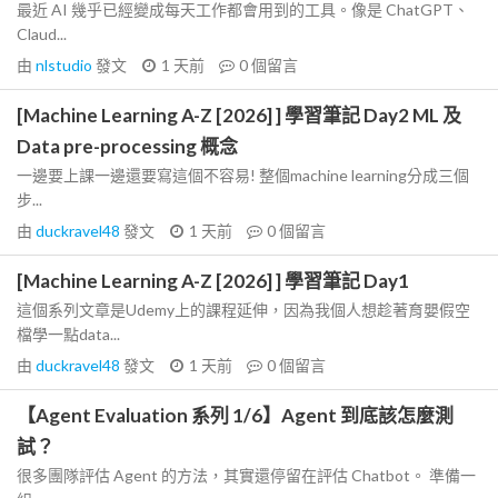
最近 AI 幾乎已經變成每天工作都會用到的工具。像是 ChatGPT、
Claud...
由
nlstudio
發文
1 天前
0
個留言
[Machine Learning A-Z [2026] ] 學習筆記 Day2 ML 及
Data pre-processing 概念
一邊要上課一邊還要寫這個不容易! 整個machine learning分成三個
步...
由
duckravel48
發文
1 天前
0
個留言
[Machine Learning A-Z [2026] ] 學習筆記 Day1
這個系列文章是Udemy上的課程延伸，因為我個人想趁著育嬰假空
檔學一點data...
由
duckravel48
發文
1 天前
0
個留言
【Agent Evaluation 系列 1/6】Agent 到底該怎麼測
試？
很多團隊評估 Agent 的方法，其實還停留在評估 Chatbot。 準備一