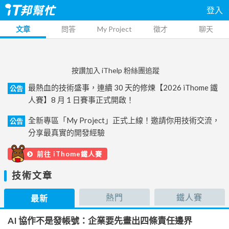
登入
文章
問答
My Project
徵才
聊天
按讚加入 iThelp 粉絲團追蹤
最熱血的技術盛事，連續 30 天的修煉【2026 iThome 鐵
公告
人賽】8 月 1 日賽事正式開啟！
全新專區「My Project」正式上線！邀請你用技術交流，
公告
分享最真實的開發經驗
前往 iThome鐵人賽
技術文章
熱門
鐵人賽
最新
AI 協作不是發帳號：企業要先畫出四條責任邊界