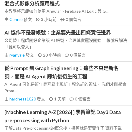
混合式影像分析應用程式
本教學將示範如何使用 Angular、Firebase AI Logic 與 G...
由
Connie
發文
3 小時前
0
個留言
AI 協作不是發帳號：企業要先畫出四條責任邊界
公司替工程師開好企業版 AI 帳號，治理其實還沒開始。 帳號只解決
「誰可以登入」...
由
ryanvale
發文
20 小時前
0
個留言
從 Prompt 到 Graph Engineering：這些不只是新名
詞，而是 AI Agent 踩坑後衍生的工程
AI Agent 可能是近年最容易出現新工程名詞的領域。 我們才剛學會
Prom...
由
hardness1020
發文
1 天前
0
個留言
[Machine Learning A-Z [2026] ] 學習筆記 Day3 Data
pre-processing with Python
了解Data Pre-processing的概念後，接著就是要實作了 資料下載