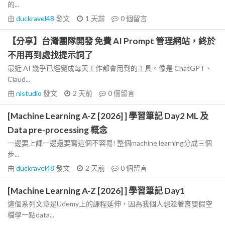
的...
由
duckravel48
發文
1 天前
0
個留言
【分享】台灣團隊開發 免費 AI Prompt 管理網站，終於
不用再到處找提示詞了
最近 AI 幾乎已經變成每天工作都會用到的工具。像是 ChatGPT、
Claud...
由
nlstudio
發文
2 天前
0
個留言
[Machine Learning A-Z [2026] ] 學習筆記 Day2 ML 及
Data pre-processing 概念
一邊要上課一邊還要寫這個不容易! 整個machine learning分成三個
步...
由
duckravel48
發文
2 天前
0
個留言
[Machine Learning A-Z [2026] ] 學習筆記 Day1
這個系列文章是Udemy上的課程延伸，因為我個人想趁著育嬰假空
檔學一點data...