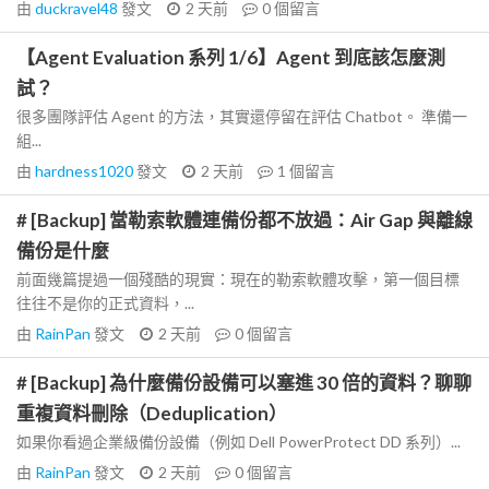
由
duckravel48
發文
2 天前
0
個留言
【Agent Evaluation 系列 1/6】Agent 到底該怎麼測
試？
很多團隊評估 Agent 的方法，其實還停留在評估 Chatbot。 準備一
組...
由
hardness1020
發文
2 天前
1
個留言
# [Backup] 當勒索軟體連備份都不放過：Air Gap 與離線
備份是什麼
前面幾篇提過一個殘酷的現實：現在的勒索軟體攻擊，第一個目標
往往不是你的正式資料，...
由
RainPan
發文
2 天前
0
個留言
# [Backup] 為什麼備份設備可以塞進 30 倍的資料？聊聊
重複資料刪除（Deduplication）
如果你看過企業級備份設備（例如 Dell PowerProtect DD 系列）...
由
RainPan
發文
2 天前
0
個留言