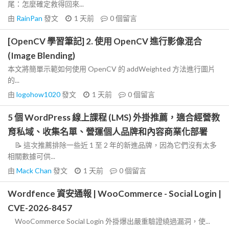
尾：怎麼確定救得回來...
由
RainPan
發文
1 天前
0
個留言
[OpenCV 學習筆記] 2. 使用 OpenCV 進行影像混合
(Image Blending)
本文將簡單示範如何使用 OpenCV 的 addWeighted 方法進行圖片
的...
由
logohow1020
發文
1 天前
0
個留言
5 個 WordPress 線上課程 (LMS) 外掛推薦，適合經營教
育私域、收集名單、營運個人品牌和內容商業化部署
📝 這次推薦排除一些近 1 至 2 年的新進品牌，因為它們沒有太多
相關數據可供...
由
Mack Chan
發文
1 天前
0
個留言
Wordfence 資安通報 | WooCommerce - Social Login |
CVE-2026-8457
WooCommerce Social Login 外掛爆出嚴重驗證繞過漏洞，使...