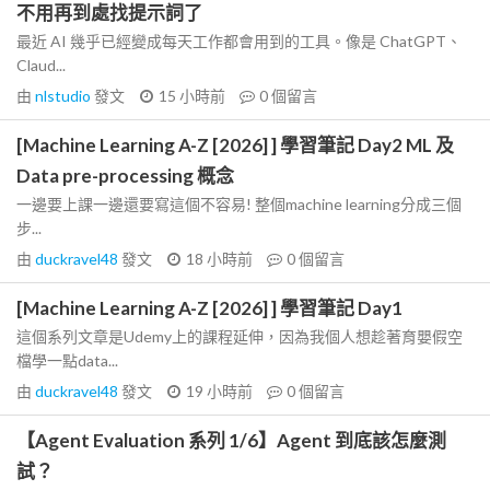
不用再到處找提示詞了
最近 AI 幾乎已經變成每天工作都會用到的工具。像是 ChatGPT、
Claud...
由
nlstudio
發文
15 小時前
0
個留言
[Machine Learning A-Z [2026] ] 學習筆記 Day2 ML 及
Data pre-processing 概念
一邊要上課一邊還要寫這個不容易! 整個machine learning分成三個
步...
由
duckravel48
發文
18 小時前
0
個留言
[Machine Learning A-Z [2026] ] 學習筆記 Day1
這個系列文章是Udemy上的課程延伸，因為我個人想趁著育嬰假空
檔學一點data...
由
duckravel48
發文
19 小時前
0
個留言
【Agent Evaluation 系列 1/6】Agent 到底該怎麼測
試？