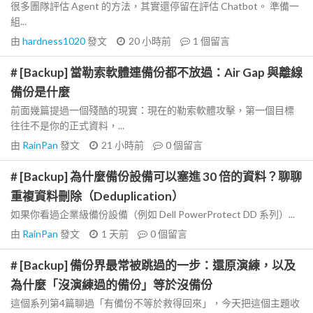
很多團隊評估 Agent 的方法，其實還停留在評估 Chatbot。 準備一
組...
由
hardness1020
發文
20 小時前
1
個留言
# [Backup] 當勒索軟體連備份都不放過：Air Gap 與離線
備份是什麼
前面幾篇提過一個殘酷的現實：現在的勒索軟體攻擊，第一個目標
往往不是你的正式資料，...
由
RainPan
發文
21 小時前
0
個留言
# [Backup] 為什麼備份設備可以塞進 30 倍的資料？聊聊
重複資料刪除（Deduplication）
如果你看過企業級備份設備（例如 Dell PowerProtect DD 系列）...
由
RainPan
發文
1 天前
0
個留言
# [Backup] 備份界最常被跳過的一步：還原演練，以及
為什麼「沒演練過的備份」等於沒備份
這個系列第4篇聊過「有備份不等於救得回來」，今天把這個主題收