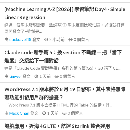
[Machine Learning A-Z [2026] ] 學習筆記 Day4 - Simple
Linear Regression
經過一個周末發現需要一些調整XD 周末反而比較忙碌，以後就打算
周間發文了~雖然是...
由
duckravel48
發文
8 小時前
0
個留言
Claude code 新手篇 5：換 section 不斷線 — 把「當下
進度」交接給下一個對話
這是「Claude Code 實戰手冊」系列的第五篇(G5)。G3 講了 CL...
由
timwei
發文
1 天前
0
個留言
WordPress 7.1 版本將於 8 月 19 日發布，其中表格無障
礙功能引發用戶群的擔憂？
WordPress 7.1 版本會變更 HTML 裡的 Table 的結構，其...
由
Mack Chan
發文
1 天前
0
個留言
船舶應用，近海 4G LTE，航運 Starlink 整合運用