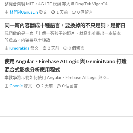
整機台灣製 MIT，4G LTE 模組 非大陸 DrayTek VigorC4...
由
林門神JanusLin
發文
1 天前
0
個留言
同一篇內容翻成十種語言，要換掉的不只是詞，是節日
我們做的是一套「上傳一張孩子的照片，就寫出並畫出一本繪本」
的產品，內容要以十種語...
由
lumorakids
發文
2 天前
0
個留言
使用 Angular、Firebase AI Logic 與 Gemini Nano 打造
混合式影像分析應用程式
本教學將示範如何使用 Angular、Firebase AI Logic 與 G...
由
Connie
發文
2 天前
0
個留言