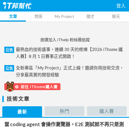
登入
文章
問答
My Project
徵才
聊天
按讚加入 iThelp 粉絲團追蹤
最熱血的技術盛事，連續 30 天的修煉【2026 iThome 鐵
公告
人賽】8 月 1 日賽事正式開啟！
全新專區「My Project」正式上線！邀請你用技術交流，
公告
分享最真實的開發經驗
前往 iThome鐵人賽
技術文章
熱門
鐵人賽
最新
當 coding agent 會操作瀏覽器，E2E 測試就不再只是測