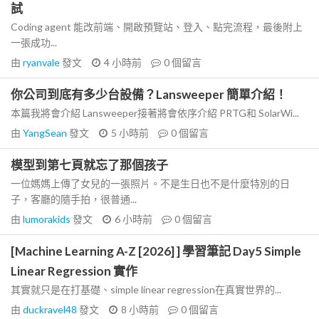
試
Coding agent 能改前端、開啟預覽站、登入、點完流程，最後附上
一張成功...
由
ryanvale
發文
4 小時前
0
個留言
你公司到底有多少台設備？Lansweeper 簡單介紹！
本篇我將會介紹 Lansweeper接著將會依序介紹 PRTG和 SolarWi...
由
YangSean
發文
5 小時前
0
個留言
模型到第七頁就忘了那個孩子
一位媽媽上傳了女兒的一張照片。不是生日也不是什麼特別的日
子，客廳的隨手拍，很普通...
由
lumorakids
發文
6 小時前
0
個留言
[Machine Learning A-Z [2026] ] 學習筆記 Day5 Simple
Linear Regression 實作
其實就只是在打基礎、simple linear regression在真實世界的...
由
duckravel48
發文
8 小時前
0
個留言